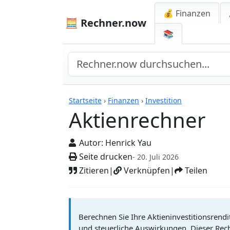
💰 Finanzen
🧮 Rechner.now
📚
Rechner
Startseite
›
Finanzen
›
Investition
Aktienrechner
Autor:
Henrick Yau
Seite drucken
- 20. Juli 2026
Zitieren
|
Verknüpfen
|
Teilen
Berechnen Sie Ihre Aktieninvestitionsrendi
und steuerliche Auswirkungen. Dieser Rechn