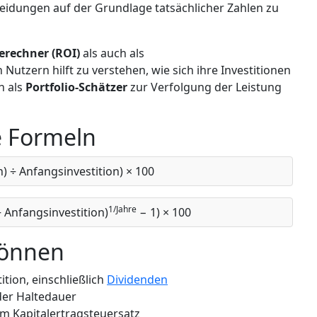
cheidungen auf der Grundlage tatsächlicher Zahlen zu
erechner (ROI)
als auch als
n Nutzern hilft zu verstehen, wie sich ihre Investitionen
h als
Portfolio-Schätzer
zur Verfolgung der Leistung
e Formeln
) ÷ Anfangsinvestition) × 100
1/Jahre
 Anfangsinvestition)
− 1) × 100
können
tion, einschließlich
Dividenden
der Haltedauer
m Kapitalertragsteuersatz