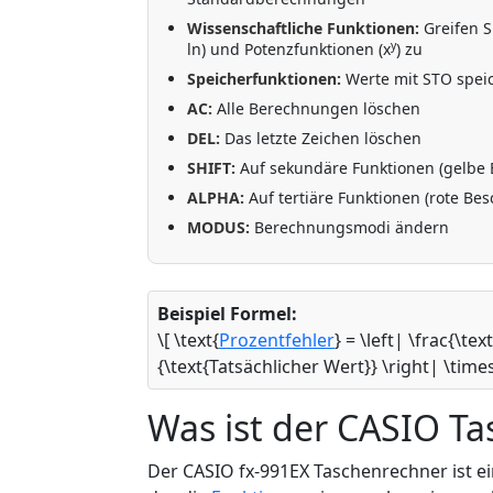
Wissenschaftliche Funktionen:
Greifen Si
y
ln) und Potenzfunktionen (x
) zu
Speicherfunktionen:
Werte mit STO speic
AC:
Alle Berechnungen löschen
DEL:
Das letzte Zeichen löschen
SHIFT:
Auf sekundäre Funktionen (gelbe 
ALPHA:
Auf tertiäre Funktionen (rote Bes
MODUS:
Berechnungsmodi ändern
Beispiel Formel:
\[ \text{
Prozentfehler
} = \left| \frac{\t
{\text{Tatsächlicher Wert}} \right| \times
Was ist der CASIO T
Der CASIO fx-991EX Taschenrechner ist ein