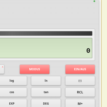
0
MODUS
EIN/AUS
log
ln
(-)
RCL
cos
tan
M+
EXP
DEG