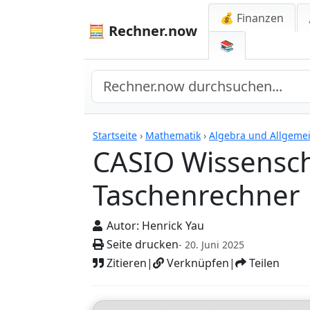
💰 Finanzen
🧮 Rechner.now
📚
Rechner
Startseite
›
Mathematik
›
Algebra und Allgeme
CASIO Wissensch
Taschenrechner
Autor:
Henrick Yau
Seite drucken
- 20. Juni 2025
Zitieren
|
Verknüpfen
|
Teilen