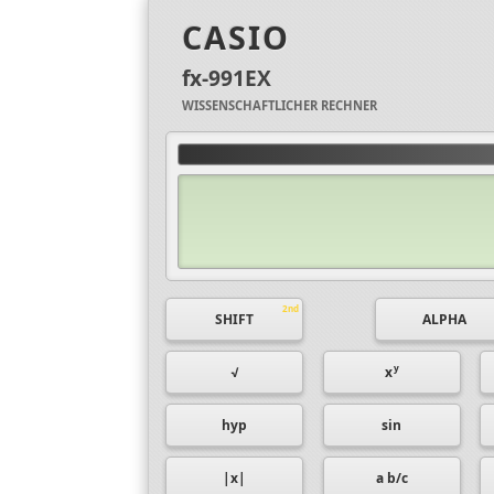
CASIO
fx-991EX
WISSENSCHAFTLICHER RECHNER
SHIFT
ALPHA
y
√
x
hyp
sin
|x|
a b/c