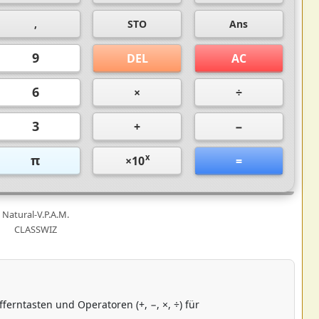
,
STO
Ans
9
DEL
AC
6
×
÷
3
+
−
π
x
×10
=
Natural-V.P.A.M.
CLASSWIZ
ferntasten und Operatoren (+, −, ×, ÷) für