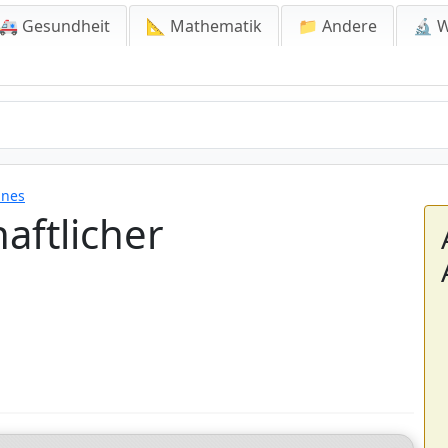
🚑 Gesundheit
📐 Mathematik
📁 Andere
🔬 W
ines
aftlicher