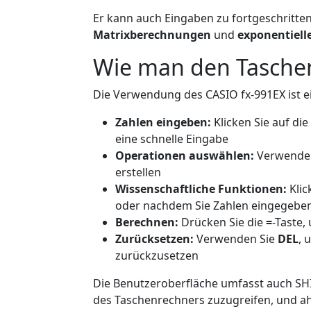
Er kann auch Eingaben zu fortgeschritt
Matrixberechnungen
und
exponentiel
Wie man den Tasche
Die Verwendung des CASIO fx-991EX ist ei
Zahlen eingeben:
Klicken Sie auf di
eine schnelle Eingabe
Operationen auswählen:
Verwenden 
erstellen
Wissenschaftliche Funktionen:
Klic
oder nachdem Sie Zahlen eingegebe
Berechnen:
Drücken Sie die
=
-Taste,
Zurücksetzen:
Verwenden Sie
DEL
, 
zurückzusetzen
Die Benutzeroberfläche umfasst auch SHI
des Taschenrechners zuzugreifen, und ah