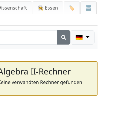
issenschaft
👩‍🍳 Essen
🏷️
🆕
🇩🇪
Algebra II-Rechner
Keine verwandten Rechner gefunden