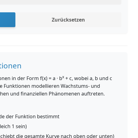
Zurücksetzen
tionen
x
nen in der Form f(x) = a · b
+ c, wobei a, b und c
iese Funktionen modellieren Wachstums- und
lichen und finanziellen Phänomenen auftreten.
tude der Funktion bestimmt
eich 1 sein)
rschiebt die gesamte Kurve nach oben oder unten)