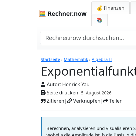
💰 Finanzen
🧮 Rechner.now
📚
Rechner
Startseite
›
Mathematik
›
Algebra II
Exponentialfunk
Autor:
Henrick Yau
Seite drucken
- 5. August 2026
Zitieren
|
Verknüpfen
|
Teilen
Berechnen, analysieren und visualisieren Si
wobei a die Amplitude ist, b die Basis, x di