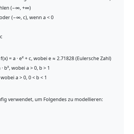
ahlen (−∞, +∞)
 oder (−∞, c), wenn a < 0
 c
x
f(x) = a · e
+ c, wobei e ≈ 2.71828 (Eulersche Zahl)
x
 · b
, wobei a > 0, b > 1
, wobei a > 0, 0 < b < 1
fig verwendet, um Folgendes zu modellieren: