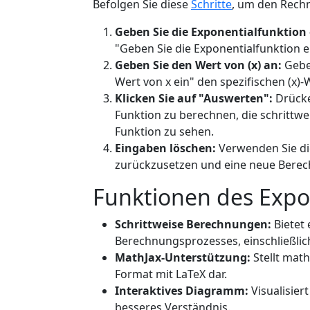
Befolgen Sie diese
Schritte
, um den Rechn
Geben Sie die Exponentialfunktion 
"Geben Sie die Exponentialfunktion ein
Geben Sie den Wert von (x) an:
Geben
Wert von x ein" den spezifischen (x)-W
Klicken Sie auf "Auswerten":
Drücke
Funktion zu berechnen, die schritt
Funktion zu sehen.
Eingaben löschen:
Verwenden Sie die
zurückzusetzen und eine neue Berec
Funktionen des Expo
Schrittweise Berechnungen:
Bietet 
Berechnungsprozesses, einschließli
MathJax-Unterstützung:
Stellt mat
Format mit LaTeX dar.
Interaktives Diagramm:
Visualisier
besseres Verständnis.