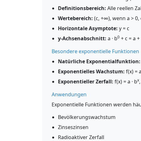
Definitionsbereich:
Alle reellen Z
Wertebereich:
(c, +∞), wenn a > 0,
Horizontale Asymptote:
y = c
0
y-Achsenabschnitt:
a · b
+ c = a +
Besondere exponentielle Funktionen
Natürliche Exponentialfunktion:
Exponentielles Wachstum:
f(x) = a
x
Exponentieller Zerfall:
f(x) = a · b
Anwendungen
Exponentielle Funktionen werden häu
Bevölkerungswachstum
Zinseszinsen
Radioaktiver Zerfall