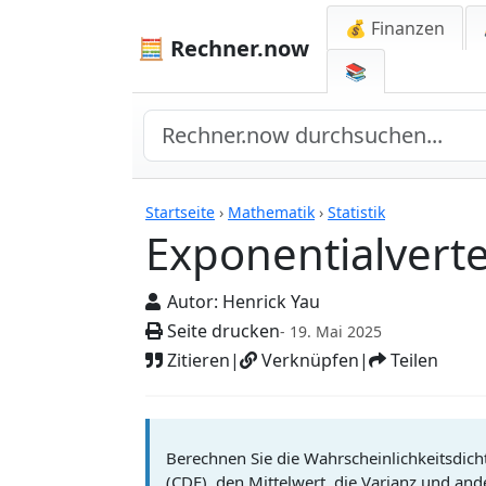
💰 Finanzen
🧮 Rechner.now
📚
Rechner
Startseite
›
Mathematik
›
Statistik
Exponentialvert
Autor:
Henrick Yau
Seite drucken
- 19. Mai 2025
Zitieren
|
Verknüpfen
|
Teilen
Berechnen Sie die Wahrscheinlichkeitsdich
(CDF), den Mittelwert, die Varianz und and