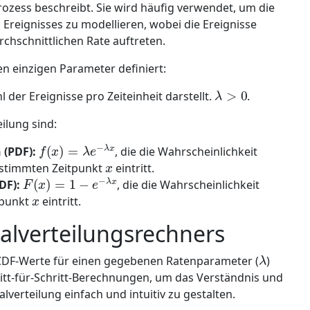
rozess beschreibt. Sie wird häufig verwendet, um die
 Ereignisses zu modellieren, wobei die Ereignisse
chschnittlichen Rate auftreten.
en einzigen Parameter definiert:
λ
>
0
der Ereignisse pro Zeiteinheit darstellt.
.
ilung sind:
f
(
x
)
=
λ
e
−
λ
x
 (PDF):
, die die Wahrscheinlichkeit
x
bestimmten Zeitpunkt
eintritt.
F
(
x
)
=
1
−
e
−
λ
x
DF):
, die die Wahrscheinlichkeit
x
itpunkt
eintritt.
alverteilungsrechners
λ
d CDF-Werte für einen gegebenen Ratenparameter (
)
hritt-für-Schritt-Berechnungen, um das Verständnis und
verteilung einfach und intuitiv zu gestalten.