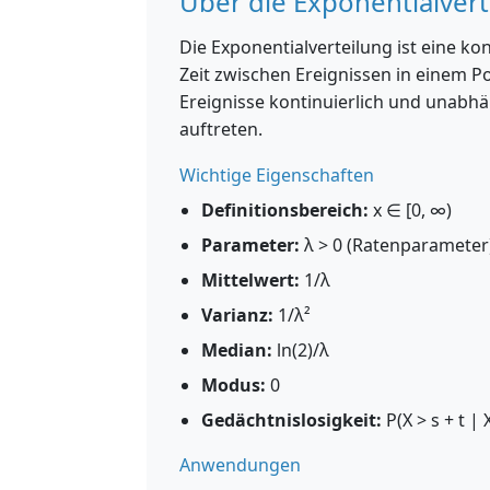
Über die Exponentialvert
Die Exponentialverteilung ist eine kon
Zeit zwischen Ereignissen in einem P
Ereignisse kontinuierlich und unabhä
auftreten.
Wichtige Eigenschaften
Definitionsbereich:
x ∈ [0, ∞)
Parameter:
λ > 0 (Ratenparameter)
Mittelwert:
1/λ
Varianz:
1/λ²
Median:
ln(2)/λ
Modus:
0
Gedächtnislosigkeit:
P(X > s + t | X
Anwendungen