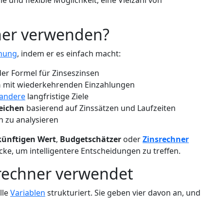
le und flexible Möglichkeit, eine Vielzahl von
er verwenden?
anung
, indem er es einfach macht:
er Formel für Zinseszinsen
n
mit wiederkehrenden Einzahlungen
andere
langfristige Ziele
leichen
basierend auf Zinssätzen und Laufzeiten
 zu analysieren
künftigen Wert
,
Budgetschätzer
oder
Zinsrechner
icke, um intelligentere Entscheidungen zu treffen.
rechner verwendet
lle
Variablen
strukturiert. Sie geben vier davon an, und