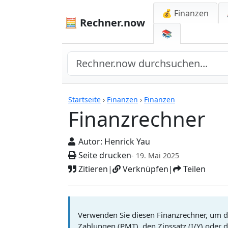
💰 Finanzen
🧮 Rechner.now
📚
Rechner
Startseite
›
Finanzen
›
Finanzen
Finanzrechner
Autor:
Henrick Yau
Seite drucken
- 19. Mai 2025
Zitieren
|
Verknüpfen
|
Teilen
Verwenden Sie diesen Finanzrechner, um de
Zahlungen (PMT), den Zinssatz (I/Y) oder d