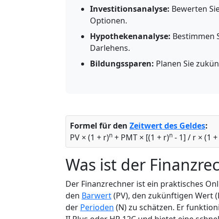
Investitionsanalyse:
Bewerten Sie
Optionen.
Hypothekenanalyse:
Bestimmen Si
Darlehens.
Bildungssparen:
Planen Sie zukün
Formel für den
Zeitwert des Geldes
:
n
n
PV × (1 + r)
+ PMT × [(1 + r)
- 1] / r × (1 
Was ist der Finanzre
Der Finanzrechner ist ein praktisches Onli
den
Barwert
(PV), den zukünftigen Wert 
der
Perioden
(N) zu schätzen. Er funktion