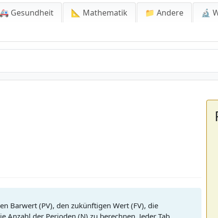
🚑 Gesundheit
📐 Mathematik
📁 Andere
🔬 W
n Barwert (PV), den zukünftigen Wert (FV), die
ie Anzahl der Perioden (N) zu berechnen. Jeder Tab