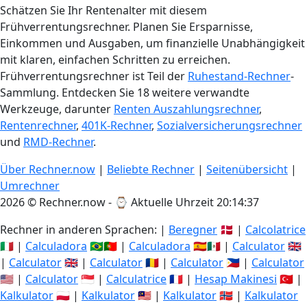
Schätzen Sie Ihr Rentenalter mit diesem
Frühverrentungsrechner. Planen Sie Ersparnisse,
Einkommen und Ausgaben, um finanzielle Unabhängigkeit
mit klaren, einfachen Schritten zu erreichen.
Frühverrentungsrechner ist Teil der
Ruhestand-Rechner
-
Sammlung. Entdecken Sie 18 weitere verwandte
Werkzeuge, darunter
Renten Auszahlungsrechner
,
Rentenrechner
,
401K-Rechner
,
Sozialversicherungsrechner
und
RMD-Rechner
.
Über Rechner.now
|
Beliebte Rechner
|
Seitenübersicht
|
Umrechner
2026 © Rechner.now - ⌚
Aktuelle Uhrzeit 20:14:38
Rechner in anderen Sprachen: |
Beregner
🇩🇰 |
Calcolatrice
🇮🇹 |
Calculadora
🇧🇷🇵🇹 |
Calculadora
🇪🇸🇲🇽 |
Calculator
🇬🇧
|
Calculator
🇬🇧 |
Calculator
🇷🇴 |
Calculator
🇵🇭 |
Calculator
🇺🇸 |
Calculator
🇸🇬 |
Calculatrice
🇫🇷 |
Hesap Makinesi
🇹🇷 |
Kalkulator
🇵🇱 |
Kalkulator
🇲🇾 |
Kalkulator
🇳🇴 |
Kalkulator