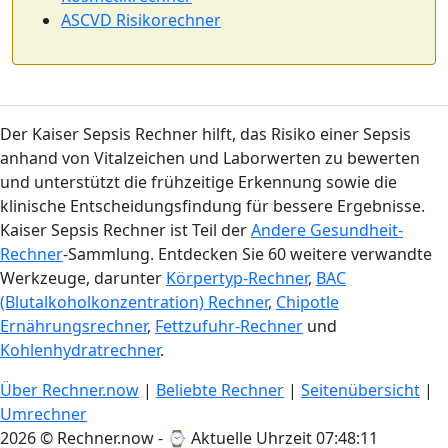
ASCVD Risikorechner
Der Kaiser Sepsis Rechner hilft, das Risiko einer Sepsis
anhand von Vitalzeichen und Laborwerten zu bewerten
und unterstützt die frühzeitige Erkennung sowie die
klinische Entscheidungsfindung für bessere Ergebnisse.
Kaiser Sepsis Rechner ist Teil der
Andere Gesundheit-
Rechner
-Sammlung. Entdecken Sie 60 weitere verwandte
Werkzeuge, darunter
Körpertyp-Rechner
,
BAC
(Blutalkoholkonzentration) Rechner
,
Chipotle
Ernährungsrechner
,
Fettzufuhr-Rechner
und
Kohlenhydratrechner
.
Über Rechner.now
|
Beliebte Rechner
|
Seitenübersicht
|
Umrechner
2026 © Rechner.now - ⌚
Aktuelle Uhrzeit 07:48:11