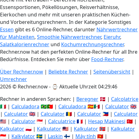
Essensportionen, Pökellösungen, Reisverhältnisse,
Eierkochen und mehr mit unseren praktischen Küchen-
und Vorbereitungsrechnern. In der Kategorie Sonstiges
Essen
gibt es 6 Online-Rechner, darunter
Nährwertrechner
für Mahlzeiten
,
Smoothie Nährwertrechner
,
Eieruhr
,
Salatkalorienrechner
und
Kochumrechnungsrechner
.
Rechner.now hat den perfekten Online-Rechner für all Ihre
Bedürfnisse. Entdecken Sie mehr über
Food-Rechner
.
Über Rechner.now
|
Beliebte Rechner
|
Seitenübersicht
|
Umrechner
2026 © Rechner.now - ⌚
Aktuelle Uhrzeit 04:29:46
Rechner in anderen Sprachen: |
Beregner
🇩🇰 |
Calcolatrice
🇮🇹 |
Calculadora
🇧🇷🇵🇹 |
Calculadora
🇪🇸🇲🇽 |
Calculator
🇬🇧
|
Calculator
🇬🇧 |
Calculator
🇷🇴 |
Calculator
🇵🇭 |
Calculator
🇺🇸 |
Calculator
🇸🇬 |
Calculatrice
🇫🇷 |
Hesap Makinesi
🇹🇷 |
Kalkulator
🇵🇱 |
Kalkulator
🇲🇾 |
Kalkulator
🇳🇴 |
Kalkulator
🇮🇩 |
Kalkylator
🇸🇪 |
Laskin
🇫🇮 |
Máy tính
🇻🇳 |