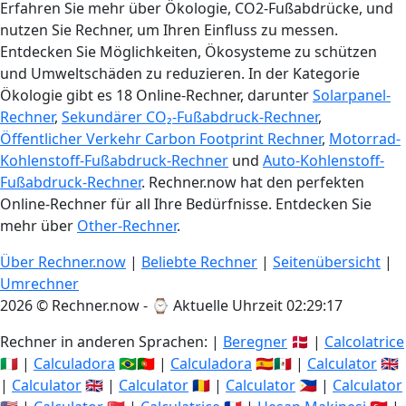
Erfahren Sie mehr über Ökologie, CO2-Fußabdrücke, und
nutzen Sie Rechner, um Ihren Einfluss zu messen.
Entdecken Sie Möglichkeiten, Ökosysteme zu schützen
und Umweltschäden zu reduzieren. In der Kategorie
Ökologie gibt es 18 Online-Rechner, darunter
Solarpanel-
Rechner
,
Sekundärer CO₂-Fußabdruck-Rechner
,
Öffentlicher Verkehr Carbon Footprint Rechner
,
Motorrad-
Kohlenstoff-Fußabdruck-Rechner
und
Auto-Kohlenstoff-
Fußabdruck-Rechner
. Rechner.now hat den perfekten
Online-Rechner für all Ihre Bedürfnisse. Entdecken Sie
mehr über
Other-Rechner
.
Über Rechner.now
|
Beliebte Rechner
|
Seitenübersicht
|
Umrechner
2026 © Rechner.now - ⌚
Aktuelle Uhrzeit 02:29:17
Rechner in anderen Sprachen: |
Beregner
🇩🇰 |
Calcolatrice
🇮🇹 |
Calculadora
🇧🇷🇵🇹 |
Calculadora
🇪🇸🇲🇽 |
Calculator
🇬🇧
|
Calculator
🇬🇧 |
Calculator
🇷🇴 |
Calculator
🇵🇭 |
Calculator