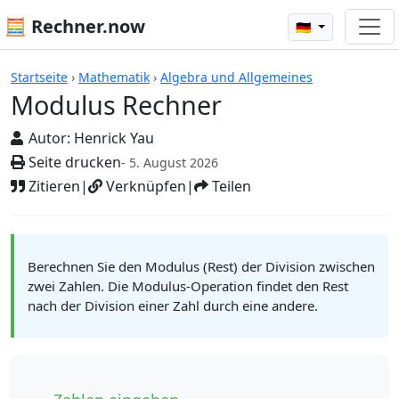
🧮 Rechner.now
🇩🇪
Rechner
Startseite
›
Mathematik
›
Algebra und Allgemeines
Modulus Rechner
Autor:
Henrick Yau
Seite drucken
- 5. August 2026
Zitieren
|
Verknüpfen
|
Teilen
Berechnen Sie den Modulus (Rest) der Division zwischen
zwei Zahlen. Die Modulus-Operation findet den Rest
nach der Division einer Zahl durch eine andere.