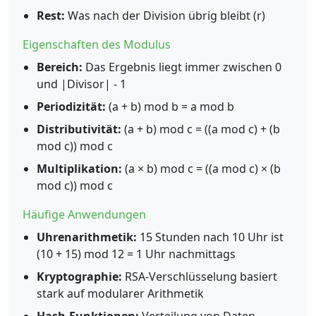
Rest:
Was nach der Division übrig bleibt (r)
Eigenschaften des Modulus
Bereich:
Das Ergebnis liegt immer zwischen 0
und |Divisor| - 1
Periodizität:
(a + b) mod b = a mod b
Distributivität:
(a + b) mod c = ((a mod c) + (b
mod c)) mod c
Multiplikation:
(a × b) mod c = ((a mod c) × (b
mod c)) mod c
Häufige Anwendungen
Uhrenarithmetik:
15 Stunden nach 10 Uhr ist
(10 + 15) mod 12 = 1 Uhr nachmittags
Kryptographie:
RSA-Verschlüsselung basiert
stark auf modularer Arithmetik