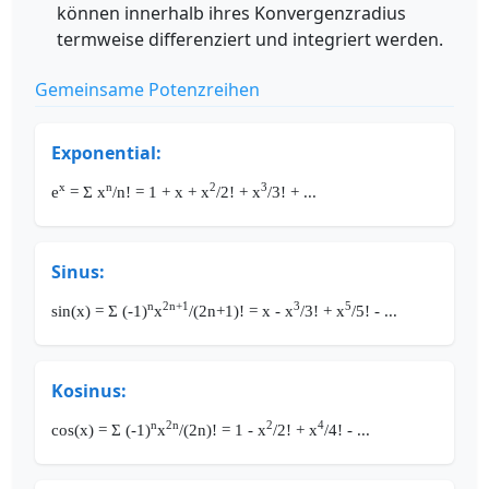
können innerhalb ihres Konvergenzradius
termweise differenziert und integriert werden.
Gemeinsame Potenzreihen
Exponential:
x
n
2
3
e
= Σ x
/n! = 1 + x + x
/2! + x
/3! + ...
Sinus:
n
2n+1
3
5
sin(x) = Σ (-1)
x
/(2n+1)! = x - x
/3! + x
/5! - ...
Kosinus:
n
2n
2
4
cos(x) = Σ (-1)
x
/(2n)! = 1 - x
/2! + x
/4! - ...