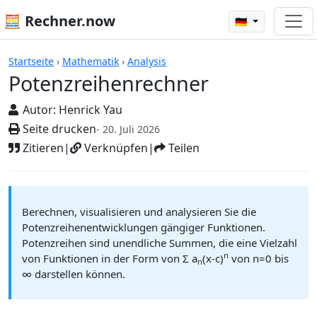
🧮 Rechner.now
🇩🇪
Rechner
Startseite
›
Mathematik
›
Analysis
Potenzreihenrechner
Autor:
Henrick Yau
Seite drucken
- 20. Juli 2026
Zitieren
|
Verknüpfen
|
Teilen
Berechnen, visualisieren und analysieren Sie die
Potenzreihenentwicklungen gängiger Funktionen.
Potenzreihen sind unendliche Summen, die eine Vielzahl
n
von Funktionen in der Form von Σ a
(x-c)
von n=0 bis
n
∞ darstellen können.