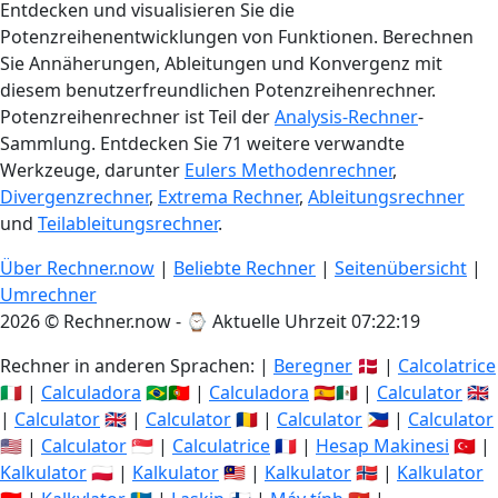
Entdecken und visualisieren Sie die
Potenzreihenentwicklungen von Funktionen. Berechnen
Sie Annäherungen, Ableitungen und Konvergenz mit
diesem benutzerfreundlichen Potenzreihenrechner.
Potenzreihenrechner ist Teil der
Analysis-Rechner
-
Sammlung. Entdecken Sie 71 weitere verwandte
Werkzeuge, darunter
Eulers Methodenrechner
,
Divergenzrechner
,
Extrema Rechner
,
Ableitungsrechner
und
Teilableitungsrechner
.
Über Rechner.now
|
Beliebte Rechner
|
Seitenübersicht
|
Umrechner
2026 © Rechner.now - ⌚
Aktuelle Uhrzeit 07:22:20
Rechner in anderen Sprachen: |
Beregner
🇩🇰 |
Calcolatrice
🇮🇹 |
Calculadora
🇧🇷🇵🇹 |
Calculadora
🇪🇸🇲🇽 |
Calculator
🇬🇧
|
Calculator
🇬🇧 |
Calculator
🇷🇴 |
Calculator
🇵🇭 |
Calculator
🇺🇸 |
Calculator
🇸🇬 |
Calculatrice
🇫🇷 |
Hesap Makinesi
🇹🇷 |
Kalkulator
🇵🇱 |
Kalkulator
🇲🇾 |
Kalkulator
🇳🇴 |
Kalkulator