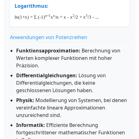
Logarithmus:
n+1
n
2
3
ln(1+x) = Σ (-1)
x
/n = x - x
/2 + x
/3 - ...
Anwendungen von Potenzreihen
Funktionsapproximation:
Berechnung von
Werten komplexer Funktionen mit hoher
Präzision.
Differentialgleichungen:
Lösung von
Differentialgleichungen, die keine
geschlossenen Lösungen haben.
Physik:
Modellierung von Systemen, bei denen
vereinfachte lineare Approximationen
unzureichend sind.
Informatik:
Effiziente Berechnung
fortgeschrittener mathematischer Funktionen