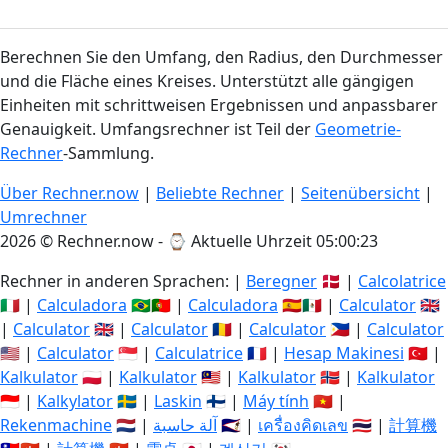
Berechnen Sie den Umfang, den Radius, den Durchmesser
und die Fläche eines Kreises. Unterstützt alle gängigen
Einheiten mit schrittweisen Ergebnissen und anpassbarer
Genauigkeit. Umfangsrechner ist Teil der
Geometrie-
Rechner
-Sammlung.
Über Rechner.now
|
Beliebte Rechner
|
Seitenübersicht
|
Umrechner
2026 © Rechner.now - ⌚
Aktuelle Uhrzeit 05:00:23
Rechner in anderen Sprachen: |
Beregner
🇩🇰 |
Calcolatrice
🇮🇹 |
Calculadora
🇧🇷🇵🇹 |
Calculadora
🇪🇸🇲🇽 |
Calculator
🇬🇧
|
Calculator
🇬🇧 |
Calculator
🇷🇴 |
Calculator
🇵🇭 |
Calculator
🇺🇸 |
Calculator
🇸🇬 |
Calculatrice
🇫🇷 |
Hesap Makinesi
🇹🇷 |
Kalkulator
🇵🇱 |
Kalkulator
🇲🇾 |
Kalkulator
🇳🇴 |
Kalkulator
🇮🇩 |
Kalkylator
🇸🇪 |
Laskin
🇫🇮 |
Máy tính
🇻🇳 |
Rekenmachine
🇳🇱 |
آلة حاسبة
🇸🇦 |
เครื่องคิดเลข
🇹🇭 |
計算機