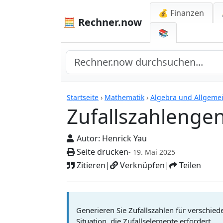
💰 Finanzen
🧮 Rechner.now
📚
Rechner
Startseite
›
Mathematik
›
Algebra und Allgeme
Zufallszahlenge
Autor:
Henrick Yau
Seite drucken
- 19. Mai 2025
Zitieren
|
Verknüpfen
|
Teilen
Generieren Sie Zufallszahlen für verschied
Situation, die Zufallselemente erfordert.