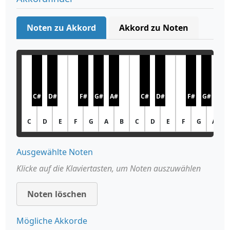
Noten zu Akkord
Akkord zu Noten
C#
D#
F#
G#
A#
C#
D#
F#
G#
A#
C
D
E
F
G
A
B
C
D
E
F
G
A
Ausgewählte Noten
Klicke auf die Klaviertasten, um Noten auszuwählen
Noten löschen
Mögliche Akkorde