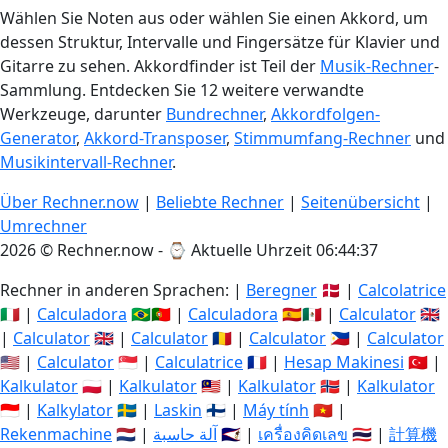
Wählen Sie Noten aus oder wählen Sie einen Akkord, um
dessen Struktur, Intervalle und Fingersätze für Klavier und
Gitarre zu sehen. Akkordfinder ist Teil der
Musik-Rechner
-
Sammlung. Entdecken Sie 12 weitere verwandte
Werkzeuge, darunter
Bundrechner
,
Akkordfolgen-
Generator
,
Akkord-Transposer
,
Stimmumfang-Rechner
und
Musikintervall-Rechner
.
Über Rechner.now
|
Beliebte Rechner
|
Seitenübersicht
|
Umrechner
2026 © Rechner.now - ⌚
Aktuelle Uhrzeit 06:44:38
Rechner in anderen Sprachen: |
Beregner
🇩🇰 |
Calcolatrice
🇮🇹 |
Calculadora
🇧🇷🇵🇹 |
Calculadora
🇪🇸🇲🇽 |
Calculator
🇬🇧
|
Calculator
🇬🇧 |
Calculator
🇷🇴 |
Calculator
🇵🇭 |
Calculator
🇺🇸 |
Calculator
🇸🇬 |
Calculatrice
🇫🇷 |
Hesap Makinesi
🇹🇷 |
Kalkulator
🇵🇱 |
Kalkulator
🇲🇾 |
Kalkulator
🇳🇴 |
Kalkulator
🇮🇩 |
Kalkylator
🇸🇪 |
Laskin
🇫🇮 |
Máy tính
🇻🇳 |
Rekenmachine
🇳🇱 |
آلة حاسبة
🇸🇦 |
เครื่องคิดเลข
🇹🇭 |
計算機