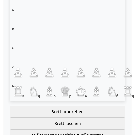
5
4
3
♙
♙
♙
♙
♙
♙
♙
♙
2
♖
♘
♗
♕
♔
♗
♘
♖
1
a
b
c
d
e
f
g
h
Brett umdrehen
Brett löschen