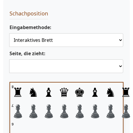
Schachposition
Eingabemethode:
Seite, die zieht:
♜
♞
♝
♛
♚
♝
♞
♜
8
♟
♟
♟
♟
♟
♟
♟
7
6