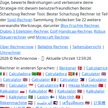
Züge, bewerte Bedrohungen und verbessere deine
Strategie mit diesem benutzerfreundlichen Bester
Schachzug Rechner Tool. Bester Schachzug Rechner ist Teil
der
Spiel-Rechner
-Sammlung. Entdecken Sie 22 weitere
verwandte Werkzeuge, darunter
Blox Früchte Rechner
,
Diablo 3 Edelstein Rechner
,
Golf-Handicap-Rechner
,
Robux
Steuerrechner
und
Minecraft Rechner
.
Über Rechner.now
|
Beliebte Rechner
|
Seitenübersicht
|
Umrechner
2026 © Rechner.now - ⌚
Aktuelle Uhrzeit 12:59:27
Rechner in anderen Sprachen: |
Beregner
🇩🇰 |
Calcolatrice
🇮🇹 |
Calculadora
🇧🇷🇵🇹 |
Calculadora
🇪🇸🇲🇽 |
Calculator
🇬🇧
|
Calculator
🇬🇧 |
Calculator
🇷🇴 |
Calculator
🇵🇭 |
Calculator
🇺🇸 |
Calculator
🇸🇬 |
Calculatrice
🇫🇷 |
Hesap Makinesi
🇹🇷 |
Kalkulator
🇵🇱 |
Kalkulator
🇲🇾 |
Kalkulator
🇳🇴 |
Kalkulator
🇮🇩 |
Kalkylator
🇸🇪 |
Laskin
🇫🇮 |
Máy tính
🇻🇳 |
Rekenmachine
🇳🇱 |
آلة حاسبة
🇸🇦 |
เครื่องคิดเลข
🇹🇭 |
計算機