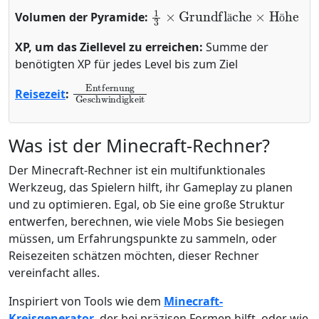
1
3
×
Grundfläche
×
Höhe
Volumen der Pyramide:
ä
ö
XP, um das Ziellevel zu erreichen:
Summe der
benötigten XP für jedes Level bis zum Ziel
Entfernung
Geschwindigkeit
Reisezeit
:
Was ist der Minecraft-Rechner?
Der Minecraft-Rechner ist ein multifunktionales
Werkzeug, das Spielern hilft, ihr Gameplay zu planen
und zu optimieren. Egal, ob Sie eine große Struktur
entwerfen, berechnen, wie viele Mobs Sie besiegen
müssen, um Erfahrungspunkte zu sammeln, oder
Reisezeiten schätzen möchten, dieser Rechner
vereinfacht alles.
Inspiriert von Tools wie dem
Minecraft-
Kreisgenerator
, der bei präzisen Formen hilft, oder wie