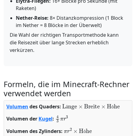
Elytra-Fliegen:
16+ Blöcke pro Sekunde (mit
Raketen)
Nether-Reise:
8× Distanzkompression (1 Block
im Nether = 8 Blöcke in der Überwelt)
Die Wahl der richtigen Transportmethode kann
die Reisezeit über lange Strecken erheblich
verkürzen.
Formeln, die im Minecraft-Rechner
verwendet werden
Länge
×
Breite
×
Höhe
Volumen
des Quaders:
ä
ö
4
3
π
r
3
Volumen der
Kugel
:
π
r
2
×
Höhe
Volumen des Zylinders:
ö