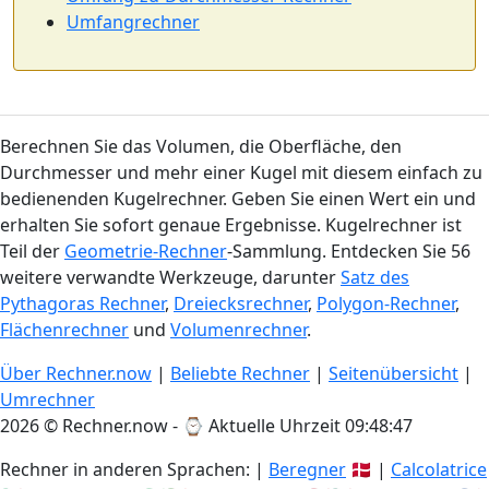
Umfangrechner
Berechnen Sie das Volumen, die Oberfläche, den
Durchmesser und mehr einer Kugel mit diesem einfach zu
bedienenden Kugelrechner. Geben Sie einen Wert ein und
erhalten Sie sofort genaue Ergebnisse. Kugelrechner ist
Teil der
Geometrie-Rechner
-Sammlung. Entdecken Sie 56
weitere verwandte Werkzeuge, darunter
Satz des
Pythagoras Rechner
,
Dreiecksrechner
,
Polygon-Rechner
,
Flächenrechner
und
Volumenrechner
.
Über Rechner.now
|
Beliebte Rechner
|
Seitenübersicht
|
Umrechner
2026 © Rechner.now - ⌚
Aktuelle Uhrzeit 09:48:48
Rechner in anderen Sprachen: |
Beregner
🇩🇰 |
Calcolatrice