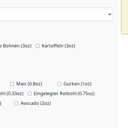
e Bohnen (3oz)
Kartoffeln (3oz)
Mais (0.8oz)
Gurken (1oz)
l (0.33oz)
Eingelegter Rotkohl (0.75oz)
)
Avocado (2oz)