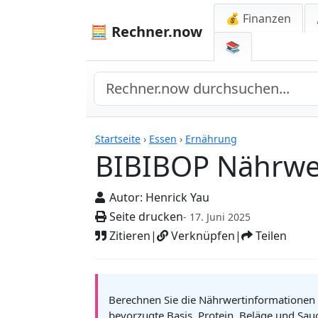
💰 Finanzen
🧮 Rechner.now
📚
Rechner
Startseite
›
Essen
›
Ernährung
BIBIBOP Nährwe
Autor:
Henrick Yau
Seite drucken
- 17. Juni 2025
Zitieren
|
Verknüpfen
|
Teilen
Berechnen Sie die Nährwertinformationen f
bevorzugte Basis, Protein, Beläge und Sa