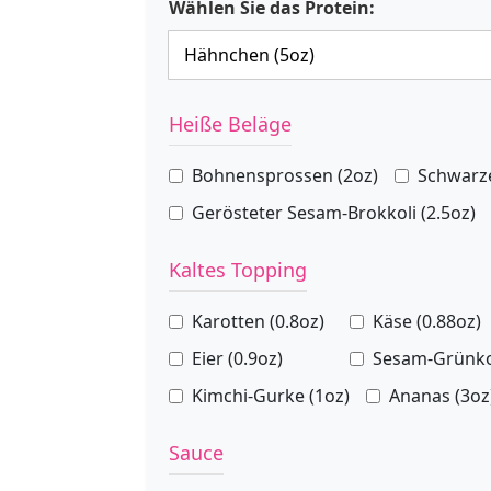
Wählen Sie das Protein:
Heiße Beläge
Bohnensprossen (2oz)
Schwarz
Gerösteter Sesam-Brokkoli (2.5oz)
Kaltes Topping
Karotten (0.8oz)
Käse (0.88oz)
Eier (0.9oz)
Sesam-Grünkoh
Kimchi-Gurke (1oz)
Ananas (3oz
Sauce