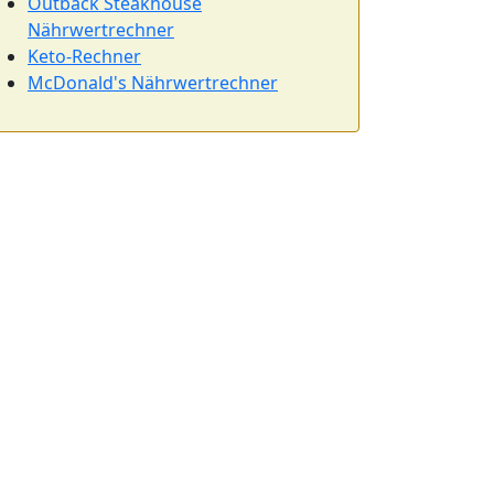
Outback Steakhouse
Nährwertrechner
Keto-Rechner
McDonald's Nährwertrechner