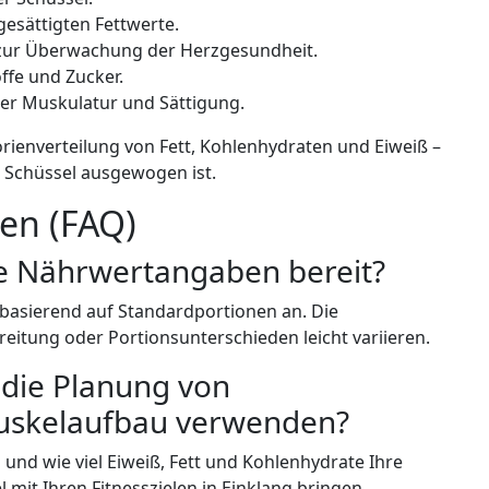
gesättigten Fettwerte.
zur Überwachung der Herzgesundheit.
offe und Zucker.
der Muskulatur und Sättigung.
orienverteilung von Fett, Kohlenhydraten und Eiweiß –
e Schüssel ausgewogen ist.
gen (FAQ)
ue Nährwertangaben bereit?
 basierend auf Standardportionen an. Die
eitung oder Portionsunterschieden leicht variieren.
r die Planung von
Muskelaufbau verwenden?
n und wie viel Eiweiß, Fett und Kohlenhydrate Ihre
 mit Ihren Fitnesszielen in Einklang bringen.