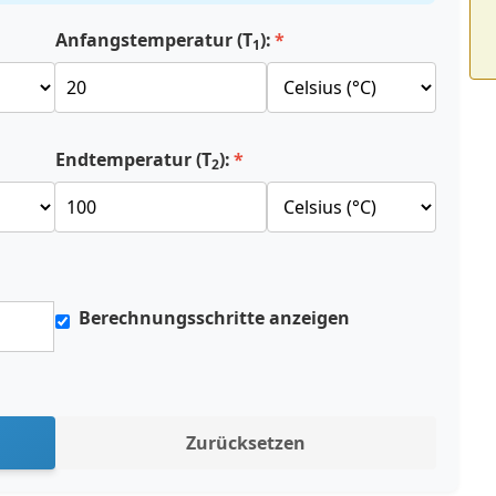
Anfangstemperatur (T
):
1
Endtemperatur (T
):
2
Berechnungsschritte anzeigen
Zurücksetzen