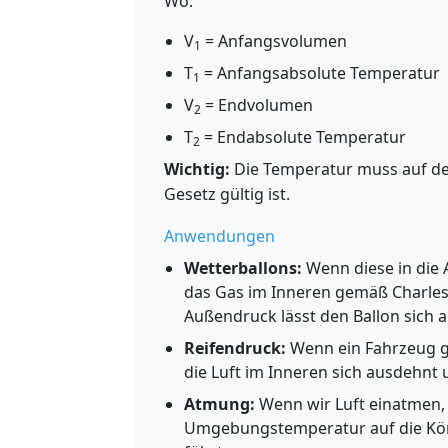
Wo:
V
= Anfangsvolumen
1
T
= Anfangsabsolute Temperatur
1
V
= Endvolumen
2
T
= Endabsolute Temperatur
2
Wichtig:
Die Temperatur muss auf der 
Gesetz gültig ist.
Anwendungen
Wetterballons:
Wenn diese in die A
das Gas im Inneren gemäß Charles
Außendruck lässt den Ballon sich 
Reifendruck:
Wenn ein Fahrzeug g
die Luft im Inneren sich ausdehnt 
Atmung:
Wenn wir Luft einatmen,
Umgebungstemperatur auf die Kör