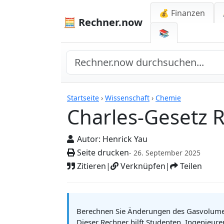
💰 Finanzen
🧮 Rechner.now
📚
Rechner
Startseite
›
Wissenschaft
›
Chemie
Charles-Gesetz 
Autor:
Henrick Yau
Seite drucken
- 26. September 2025
Zitieren
|
Verknüpfen
|
Teilen
Berechnen Sie Änderungen des Gasvolumens
Dieser Rechner hilft Studenten, Ingenieur