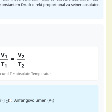
konstantem Druck direkt proportional zu seiner absoluten
V
V
1
2
=
T
T
1
2
 und T = absolute Temperatur
 (T
)
Anfangsvolumen (V
)
2
1