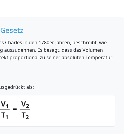
 Gesetz
es Charles in den 1780er Jahren, beschreibt, wie
ng auszudehnen. Es besagt, dass das Volumen
rekt proportional zu seiner absoluten Temperatur
usgedrückt als:
V
V
1
2
=
T
T
1
2