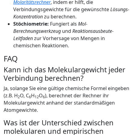
Molaritätsrechner
, indem er hilft, die
Verbindungsgewichte für die gewünschte
Lösungs-
Konzentration
zu berechnen.
Stöchiometrie:
Fungiert als
Mol-
Berechnungswerkzeug
und
Reaktionsausbeute-
Leitfaden
zur Vorhersage von Mengen in
chemischen Reaktionen.
FAQ
Kann ich das Molekulargewicht jeder
Verbindung berechnen?
Ja, solange Sie eine gültige chemische Formel eingeben
(z.B. H
O, C
H
O
), berechnet der Rechner ihr
2
6
12
6
Molekulargewicht anhand der standardmäßigen
Atomgewichte.
Was ist der Unterschied zwischen
molekularen und empirischen