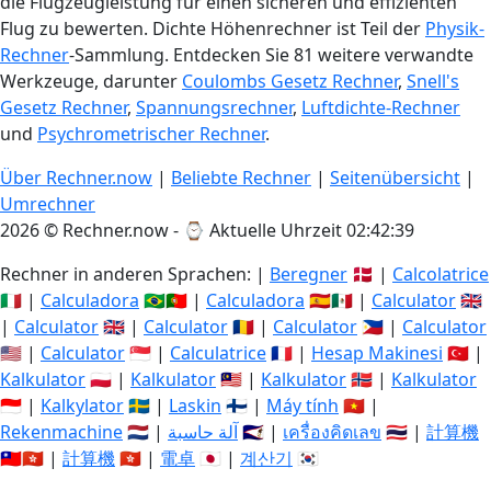
die Flugzeugleistung für einen sicheren und effizienten
Flug zu bewerten. Dichte Höhenrechner ist Teil der
Physik-
Rechner
-Sammlung. Entdecken Sie 81 weitere verwandte
Werkzeuge, darunter
Coulombs Gesetz Rechner
,
Snell's
Gesetz Rechner
,
Spannungsrechner
,
Luftdichte-Rechner
und
Psychrometrischer Rechner
.
Über Rechner.now
|
Beliebte Rechner
|
Seitenübersicht
|
Umrechner
2026 © Rechner.now - ⌚
Aktuelle Uhrzeit 02:42:40
Rechner in anderen Sprachen: |
Beregner
🇩🇰 |
Calcolatrice
🇮🇹 |
Calculadora
🇧🇷🇵🇹 |
Calculadora
🇪🇸🇲🇽 |
Calculator
🇬🇧
|
Calculator
🇬🇧 |
Calculator
🇷🇴 |
Calculator
🇵🇭 |
Calculator
🇺🇸 |
Calculator
🇸🇬 |
Calculatrice
🇫🇷 |
Hesap Makinesi
🇹🇷 |
Kalkulator
🇵🇱 |
Kalkulator
🇲🇾 |
Kalkulator
🇳🇴 |
Kalkulator
🇮🇩 |
Kalkylator
🇸🇪 |
Laskin
🇫🇮 |
Máy tính
🇻🇳 |
Rekenmachine
🇳🇱 |
آلة حاسبة
🇸🇦 |
เครื่องคิดเลข
🇹🇭 |
計算機
🇹🇼🇭🇰 |
計算機
🇭🇰 |
電卓
🇯🇵 |
계산기
🇰🇷