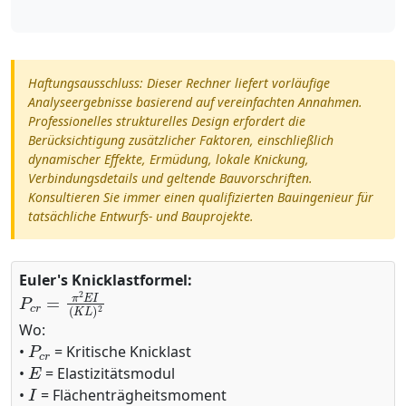
Haftungsausschluss: Dieser Rechner liefert vorläufige
Analyseergebnisse basierend auf vereinfachten Annahmen.
Professionelles strukturelles Design erfordert die
Berücksichtigung zusätzlicher Faktoren, einschließlich
dynamischer Effekte, Ermüdung, lokale Knickung,
Verbindungsdetails und geltende Bauvorschriften.
Konsultieren Sie immer einen qualifizierten Bauingenieur für
tatsächliche Entwurfs- und Bauprojekte.
Euler's Knicklastformel:
P
c
r
=
π
2
E
I
(
K
L
)
2
Wo:
P
c
r
•
= Kritische Knicklast
E
•
= Elastizitätsmodul
I
•
= Flächenträgheitsmoment
K