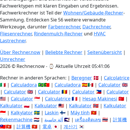
Fachwerktypen mit klaren Eingaben und Ergebnissen.
Fachwerkrechner ist Teil der
Wohnen/Gebäude-Rechner
-
Sammlung. Entdecken Sie 56 weitere verwandte
Werkzeuge, darunter
Farbenrechner
,
Dachrechner
,
Fliesenrechner
,
Rindenmulch-Rechner
und
HVAC
Lastrechner
.
Über Rechner.now
|
Beliebte Rechner
|
Seitenübersicht
|
Umrechner
2026 © Rechner.now - ⌚
Aktuelle Uhrzeit 05:41:06
Rechner in anderen Sprachen: |
Beregner
🇩🇰 |
Calcolatrice
🇮🇹 |
Calculadora
🇧🇷🇵🇹 |
Calculadora
🇪🇸🇲🇽 |
Calculator
🇬🇧
|
Calculator
🇬🇧 |
Calculator
🇷🇴 |
Calculator
🇵🇭 |
Calculator
🇺🇸 |
Calculator
🇸🇬 |
Calculatrice
🇫🇷 |
Hesap Makinesi
🇹🇷 |
Kalkulator
🇵🇱 |
Kalkulator
🇲🇾 |
Kalkulator
🇳🇴 |
Kalkulator
🇮🇩 |
Kalkylator
🇸🇪 |
Laskin
🇫🇮 |
Máy tính
🇻🇳 |
Rekenmachine
🇳🇱 |
آلة حاسبة
🇸🇦 |
เครื่องคิดเลข
🇹🇭 |
計算機
🇹🇼🇭🇰 |
計算機
🇭🇰 |
電卓
🇯🇵 |
계산기
🇰🇷