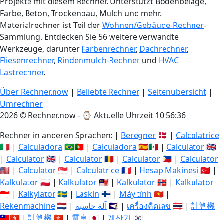
Projekte mit diesem Rechner. Unterstützt Bodenbeläge,
Farbe, Beton, Trockenbau, Mulch und mehr.
Materialrechner ist Teil der
Wohnen/Gebäude-Rechner
-
Sammlung. Entdecken Sie 56 weitere verwandte
Werkzeuge, darunter
Farbenrechner
,
Dachrechner
,
Fliesenrechner
,
Rindenmulch-Rechner
und
HVAC
Lastrechner
.
Über Rechner.now
|
Beliebte Rechner
|
Seitenübersicht
|
Umrechner
2026 © Rechner.now - ⌚
Aktuelle Uhrzeit 10:56:36
Rechner in anderen Sprachen: |
Beregner
🇩🇰 |
Calcolatrice
🇮🇹 |
Calculadora
🇧🇷🇵🇹 |
Calculadora
🇪🇸🇲🇽 |
Calculator
🇬🇧
|
Calculator
🇬🇧 |
Calculator
🇷🇴 |
Calculator
🇵🇭 |
Calculator
🇺🇸 |
Calculator
🇸🇬 |
Calculatrice
🇫🇷 |
Hesap Makinesi
🇹🇷 |
Kalkulator
🇵🇱 |
Kalkulator
🇲🇾 |
Kalkulator
🇳🇴 |
Kalkulator
🇮🇩 |
Kalkylator
🇸🇪 |
Laskin
🇫🇮 |
Máy tính
🇻🇳 |
Rekenmachine
🇳🇱 |
آلة حاسبة
🇸🇦 |
เครื่องคิดเลข
🇹🇭 |
計算機
🇹🇼🇭🇰 |
計算機
🇭🇰 |
電卓
🇯🇵 |
계산기
🇰🇷