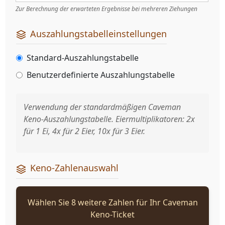
Zur Berechnung der erwarteten Ergebnisse bei mehreren Ziehungen
Auszahlungstabelleinstellungen
Standard-Auszahlungstabelle
Benutzerdefinierte Auszahlungstabelle
Verwendung der standardmäßigen Caveman
Keno-Auszahlungstabelle. Eiermultiplikatoren: 2x
für 1 Ei, 4x für 2 Eier, 10x für 3 Eier.
Keno-Zahlenauswahl
Wählen Sie 8 weitere Zahlen für Ihr Caveman
Keno-Ticket