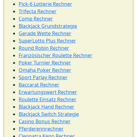
Pick-6 Lotterie Rechner
Trifecta Rechner
Comp Rechner
Blackjack Grundstrategie
Gerade Wette Rechner
SuperLotto Plus Rechner
Round Robin Rechner
Französischer Roulette Rechner
Poker Turnier Rechner
Omaha Poker Rechner
Sport Parlay Rechner
Baccarat Rechner
Erwartungswert Rechner
Roulette Einsatz Rechner
Blackjack Hand Rechner
Blackjack Switch Strategie
Casino Bonus Rechner
Pferderennrechner
Cleopatra Keno Rechner