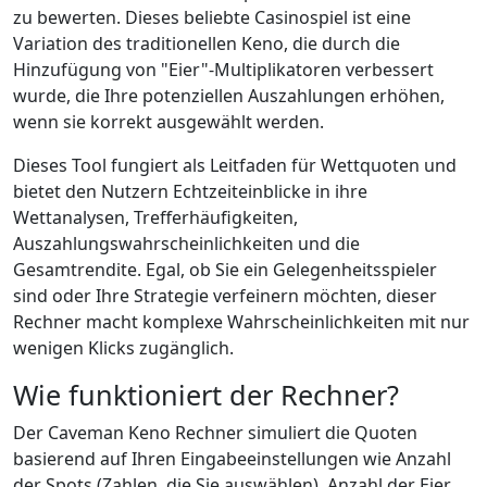
zu bewerten. Dieses beliebte Casinospiel ist eine
Variation des traditionellen Keno, die durch die
Hinzufügung von "Eier"-Multiplikatoren verbessert
wurde, die Ihre potenziellen Auszahlungen erhöhen,
wenn sie korrekt ausgewählt werden.
Dieses Tool fungiert als Leitfaden für Wettquoten und
bietet den Nutzern Echtzeiteinblicke in ihre
Wettanalysen, Trefferhäufigkeiten,
Auszahlungswahrscheinlichkeiten und die
Gesamtrendite. Egal, ob Sie ein Gelegenheitsspieler
sind oder Ihre Strategie verfeinern möchten, dieser
Rechner macht komplexe Wahrscheinlichkeiten mit nur
wenigen Klicks zugänglich.
Wie funktioniert der Rechner?
Der Caveman Keno Rechner simuliert die Quoten
basierend auf Ihren Eingabeeinstellungen wie Anzahl
der Spots (Zahlen, die Sie auswählen), Anzahl der Eier