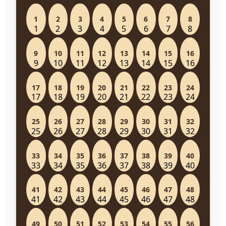
1
2
3
4
5
6
7
8
9
10
11
12
13
14
15
16
17
18
19
20
21
22
23
24
25
26
27
28
29
30
31
32
33
34
35
36
37
38
39
40
41
42
43
44
45
46
47
48