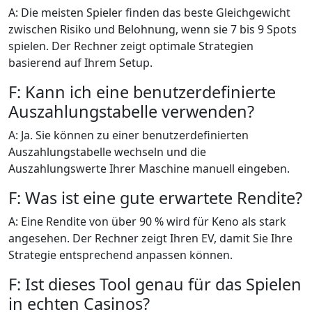
A: Die meisten Spieler finden das beste Gleichgewicht
zwischen Risiko und Belohnung, wenn sie 7 bis 9 Spots
spielen. Der Rechner zeigt optimale Strategien
basierend auf Ihrem Setup.
F: Kann ich eine benutzerdefinierte
Auszahlungstabelle verwenden?
A: Ja. Sie können zu einer benutzerdefinierten
Auszahlungstabelle wechseln und die
Auszahlungswerte Ihrer Maschine manuell eingeben.
F: Was ist eine gute erwartete Rendite?
A: Eine Rendite von über 90 % wird für Keno als stark
angesehen. Der Rechner zeigt Ihren EV, damit Sie Ihre
Strategie entsprechend anpassen können.
F: Ist dieses Tool genau für das Spielen
in echten Casinos?