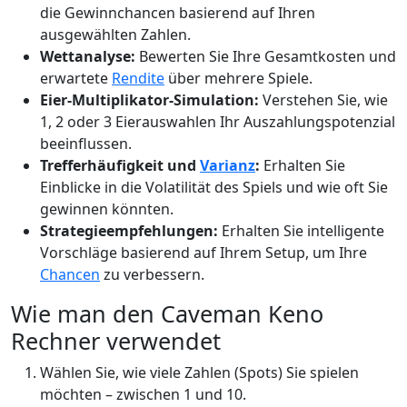
die Gewinnchancen basierend auf Ihren
ausgewählten Zahlen.
Wettanalyse:
Bewerten Sie Ihre Gesamtkosten und
erwartete
Rendite
über mehrere Spiele.
Eier-Multiplikator-Simulation:
Verstehen Sie, wie
1, 2 oder 3 Eierauswahlen Ihr Auszahlungspotenzial
beeinflussen.
Trefferhäufigkeit und
Varianz
:
Erhalten Sie
Einblicke in die Volatilität des Spiels und wie oft Sie
gewinnen könnten.
Strategieempfehlungen:
Erhalten Sie intelligente
Vorschläge basierend auf Ihrem Setup, um Ihre
Chancen
zu verbessern.
Wie man den Caveman Keno
Rechner verwendet
Wählen Sie, wie viele Zahlen (Spots) Sie spielen
möchten – zwischen 1 und 10.