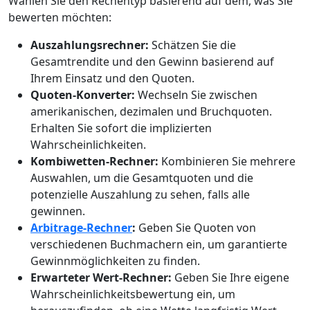
Wählen Sie den Rechentyp basierend auf dem, was Sie
bewerten möchten:
Auszahlungsrechner:
Schätzen Sie die
Gesamtrendite und den Gewinn basierend auf
Ihrem Einsatz und den Quoten.
Quoten-Konverter:
Wechseln Sie zwischen
amerikanischen, dezimalen und Bruchquoten.
Erhalten Sie sofort die implizierten
Wahrscheinlichkeiten.
Kombiwetten-Rechner:
Kombinieren Sie mehrere
Auswahlen, um die Gesamtquoten und die
potenzielle Auszahlung zu sehen, falls alle
gewinnen.
Arbitrage-Rechner
:
Geben Sie Quoten von
verschiedenen Buchmachern ein, um garantierte
Gewinnmöglichkeiten zu finden.
Erwarteter Wert-Rechner:
Geben Sie Ihre eigene
Wahrscheinlichkeitsbewertung ein, um