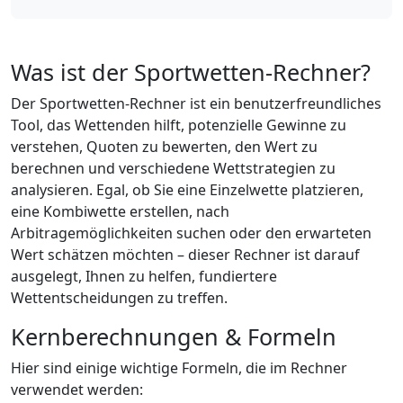
Was ist der Sportwetten-Rechner?
Der Sportwetten-Rechner ist ein benutzerfreundliches
Tool, das Wettenden hilft, potenzielle Gewinne zu
verstehen, Quoten zu bewerten, den Wert zu
berechnen und verschiedene Wettstrategien zu
analysieren. Egal, ob Sie eine Einzelwette platzieren,
eine Kombiwette erstellen, nach
Arbitragemöglichkeiten suchen oder den erwarteten
Wert schätzen möchten – dieser Rechner ist darauf
ausgelegt, Ihnen zu helfen, fundiertere
Wettentscheidungen zu treffen.
Kernberechnungen & Formeln
Hier sind einige wichtige Formeln, die im Rechner
verwendet werden: