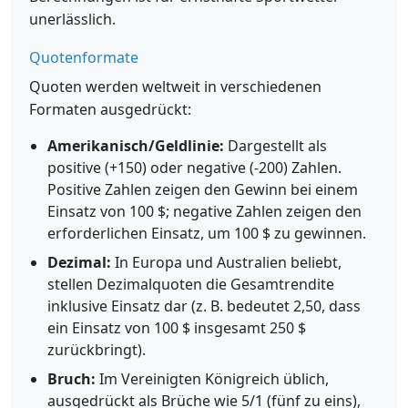
unerlässlich.
Quotenformate
Quoten werden weltweit in verschiedenen
Formaten ausgedrückt:
Amerikanisch/Geldlinie:
Dargestellt als
positive (+150) oder negative (-200) Zahlen.
Positive Zahlen zeigen den Gewinn bei einem
Einsatz von 100 $; negative Zahlen zeigen den
erforderlichen Einsatz, um 100 $ zu gewinnen.
Dezimal:
In Europa und Australien beliebt,
stellen Dezimalquoten die Gesamtrendite
inklusive Einsatz dar (z. B. bedeutet 2,50, dass
ein Einsatz von 100 $ insgesamt 250 $
zurückbringt).
Bruch:
Im Vereinigten Königreich üblich,
ausgedrückt als Brüche wie 5/1 (fünf zu eins),