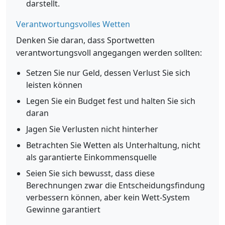
darstellt.
Verantwortungsvolles Wetten
Denken Sie daran, dass Sportwetten
verantwortungsvoll angegangen werden sollten:
Setzen Sie nur Geld, dessen Verlust Sie sich
leisten können
Legen Sie ein Budget fest und halten Sie sich
daran
Jagen Sie Verlusten nicht hinterher
Betrachten Sie Wetten als Unterhaltung, nicht
als garantierte Einkommensquelle
Seien Sie sich bewusst, dass diese
Berechnungen zwar die Entscheidungsfindung
verbessern können, aber kein Wett-System
Gewinne garantiert