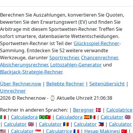
Berechnen Sie Auszahlungen, konvertieren Sie Quoten,
bewerten Sie den Erwartungswert (EV) und finden Sie
Arbitrage mit diesem Sportwetten-Rechner. Treffen Sie
sofort smartere, datenbasierte Wettentscheidungen.
Sportwetten-Rechner ist Teil der
Glücksspiel-Rechner
-
Sammlung. Entdecken Sie 52 weitere verwandte
Werkzeuge, darunter
Sportrechner
,
Chancenrechner
,
Absicherungsrechner
,
Lottozahlen-Generator
und
Blackjack-Strategie-Rechner
.
Über Rechner.now
|
Beliebte Rechner
|
Seitenübersicht
|
Umrechner
2026 © Rechner.now - ⌚
Aktuelle Uhrzeit 21:06:39
Rechner in anderen Sprachen: |
Beregner
🇩🇰 |
Calcolatrice
🇮🇹 |
Calculadora
🇧🇷🇵🇹 |
Calculadora
🇪🇸🇲🇽 |
Calculator
🇬🇧
|
Calculator
🇬🇧 |
Calculator
🇷🇴 |
Calculator
🇵🇭 |
Calculator
🇺🇸 |
Calculator
🇸🇬 |
Calculatrice
🇫🇷 |
Hesap Makinesi
🇹🇷 |