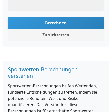
Berechnen
Zurücksetzen
Sportwetten-Berechnungen
verstehen
Sportwetten-Berechnungen helfen Wettenden,
fundierte Entscheidungen zu treffen, indem sie
potenzielle Renditen, Wert und Risiko
quantifizieren. Das Verständnis dieser
Berechnungen ist für ernsthafte Sportwetter