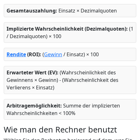
Gesamtauszahlung:
Einsatz × Dezimalquoten
Implizierte Wahrscheinlichkeit (Dezimalquoten):
(1
/ Dezimalquoten) × 100
Rendite
(ROI):
(
Gewinn
/ Einsatz) × 100
Erwarteter Wert (EV):
(Wahrscheinlichkeit des
Gewinnens × Gewinn) - (Wahrscheinlichkeit des
Verlierens × Einsatz)
Arbitragemöglichkeit:
Summe der implizierten
Wahrscheinlichkeiten < 100%
Wie man den Rechner benutzt