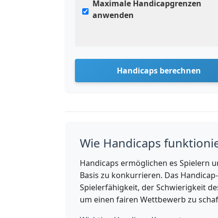
Maximale Handicapgrenzen
anwenden
Handicaps berechnen
Wie Handicaps funktioni
Handicaps ermöglichen es Spielern un
Basis zu konkurrieren. Das Handicap
Spielerfähigkeit, der Schwierigkeit 
um einen fairen Wettbewerb zu schaf