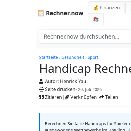
💰 Finanzen
🧮 Rechner.now
📚
Rechner
Startseite
›
Gesundheit
›
Sport
Handicap Rechn
Autor:
Henrick Yau
Seite drucken
- 20. Juli 2026
Zitieren
|
Verknüpfen
|
Teilen
Berechnen Sie faire Handicaps für Spieler u
ausgewogene Wettbewerbe im Bowling, Bill