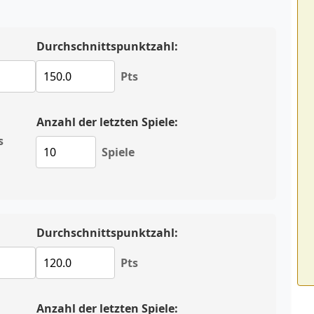
Durchschnittspunktzahl:
Pts
Anzahl der letzten Spiele:
s
Spiele
Durchschnittspunktzahl:
Pts
Anzahl der letzten Spiele: