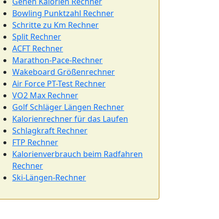
Gehen Kalorien Rechner
Bowling Punktzahl Rechner
Schritte zu Km Rechner
Split Rechner
ACFT Rechner
Marathon-Pace-Rechner
Wakeboard Größenrechner
Air Force PT-Test Rechner
VO2 Max Rechner
Golf Schläger Längen Rechner
Kalorienrechner für das Laufen
Schlagkraft Rechner
FTP Rechner
Kalorienverbrauch beim Radfahren
Rechner
Ski-Längen-Rechner