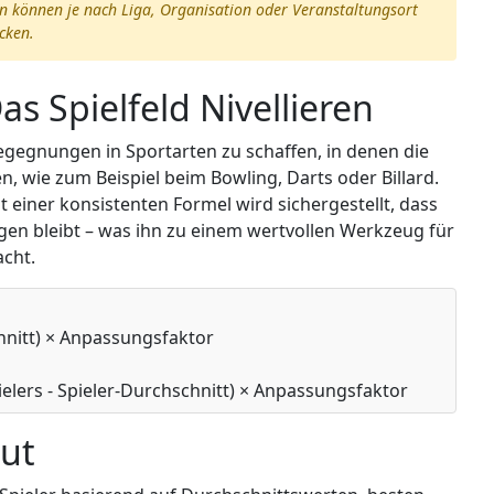
 können je nach Liga, Organisation oder Veranstaltungsort
cken.
s Spielfeld Nivellieren
Begegnungen in Sportarten zu schaffen, in denen die
n, wie zum Beispiel beim Bowling, Darts oder Billard.
einer konsistenten Formel wird sichergestellt, dass
 bleibt – was ihn zu einem wertvollen Werkzeug für
acht.
hnitt) × Anpassungsfaktor
elers - Spieler-Durchschnitt) × Anpassungsfaktor
tut