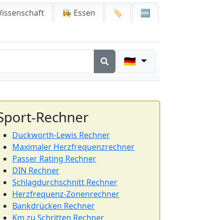
issenschaft
👩‍🍳 Essen
🏷️
🆕
🇩🇪
Sport-Rechner
Duckworth-Lewis Rechner
Maximaler Herzfrequenzrechner
Passer Rating Rechner
DIN Rechner
Schlagdurchschnitt Rechner
Herzfrequenz-Zonenrechner
Bankdrücken Rechner
Km zu Schritten Rechner