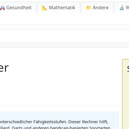
🚑 Gesundheit
📐 Mathematik
📁 Andere
🔬 W
er
nterschiedlicher Fähigkeitsstufen. Dieser Rechner hilft,
ard, Darts und anderen handicap-basierten Sportarten