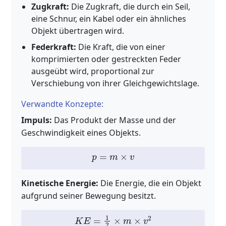
Zugkraft:
Die Zugkraft, die durch ein Seil,
eine Schnur, ein Kabel oder ein ähnliches
Objekt übertragen wird.
Federkraft:
Die Kraft, die von einer
komprimierten oder gestreckten Feder
ausgeübt wird, proportional zur
Verschiebung von ihrer Gleichgewichtslage.
Verwandte Konzepte:
Impuls:
Das Produkt der Masse und der
Geschwindigkeit eines Objekts.
p
=
m
×
v
Kinetische Energie:
Die Energie, die ein Objekt
aufgrund seiner Bewegung besitzt.
K
E
=
1
2
×
m
×
v
2