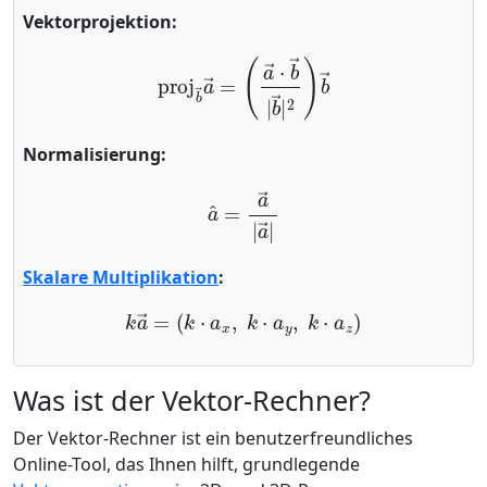
Vektorprojektion:
proj
b
→
a
→
=
(
a
→
⋅
b
→
|
b
→
|
2
)
b
→
Normalisierung:
a
^
=
a
→
|
a
→
|
Skalare Multiplikation
:
k
a
→
=
(
k
⋅
a
x
,
k
⋅
a
y
,
k
⋅
a
z
)
Was ist der Vektor-Rechner?
Der Vektor-Rechner ist ein benutzerfreundliches
Online-Tool, das Ihnen hilft, grundlegende