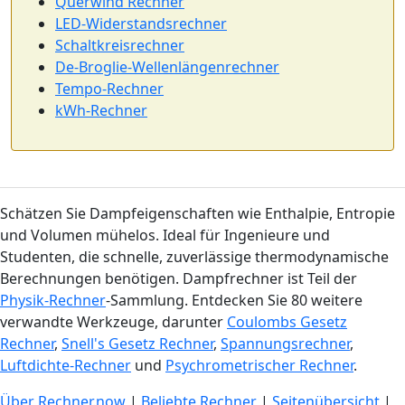
Querwind Rechner
LED-Widerstandsrechner
Schaltkreisrechner
De-Broglie-Wellenlängenrechner
Tempo-Rechner
kWh-Rechner
Schätzen Sie Dampfeigenschaften wie Enthalpie, Entropie
und Volumen mühelos. Ideal für Ingenieure und
Studenten, die schnelle, zuverlässige thermodynamische
Berechnungen benötigen. Dampfrechner ist Teil der
Physik-Rechner
-Sammlung. Entdecken Sie 80 weitere
verwandte Werkzeuge, darunter
Coulombs Gesetz
Rechner
,
Snell's Gesetz Rechner
,
Spannungsrechner
,
Luftdichte-Rechner
und
Psychrometrischer Rechner
.
Über Rechner.now
|
Beliebte Rechner
|
Seitenübersicht
|