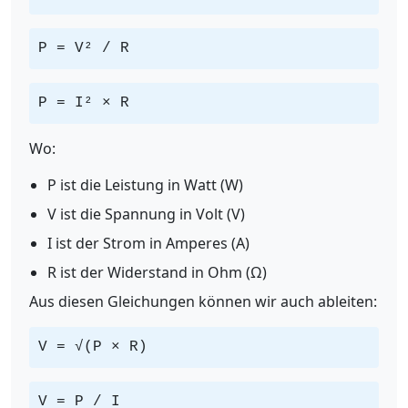
P = V² / R
P = I² × R
Wo:
P ist die Leistung in Watt (W)
V ist die Spannung in Volt (V)
I ist der Strom in Amperes (A)
R ist der Widerstand in Ohm (Ω)
Aus diesen Gleichungen können wir auch ableiten:
V = √(P × R)
V = P / I