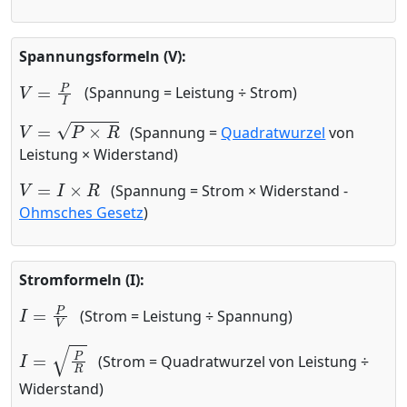
Spannungsformeln (V):
V
=
P
I
(Spannung = Leistung ÷ Strom)
V
=
P
×
R
(Spannung =
Quadratwurzel
von
Leistung × Widerstand)
V
=
I
×
R
(Spannung = Strom × Widerstand -
Ohmsches Gesetz
)
Stromformeln (I):
I
=
P
V
(Strom = Leistung ÷ Spannung)
I
=
P
R
(Strom = Quadratwurzel von Leistung ÷
Widerstand)