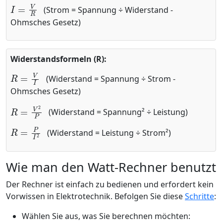
I
=
V
R
(Strom = Spannung ÷ Widerstand -
Ohmsches Gesetz)
Widerstandsformeln (R):
R
=
V
I
(Widerstand = Spannung ÷ Strom -
Ohmsches Gesetz)
R
=
V
2
P
(Widerstand = Spannung² ÷ Leistung)
R
=
P
I
2
(Widerstand = Leistung ÷ Strom²)
Wie man den Watt-Rechner benutzt
Der Rechner ist einfach zu bedienen und erfordert kein
Vorwissen in Elektrotechnik. Befolgen Sie diese
Schritte
:
Wählen Sie aus, was Sie berechnen möchten: