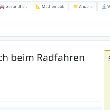
🚑 Gesundheit
📐 Mathematik
📁 Andere
🔬 W
ch beim Radfahren