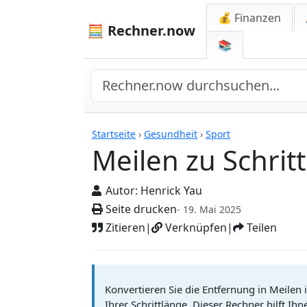
💰 Finanzen
🧮 Rechner.now
📚
Rechner
Startseite
›
Gesundheit
›
Sport
Meilen zu Schrit
Autor:
Henrick Yau
Seite drucken
- 19. Mai 2025
Zitieren
|
Verknüpfen
|
Teilen
Konvertieren Sie die Entfernung in Meilen 
Ihrer Schrittlänge. Dieser Rechner hilft Ih