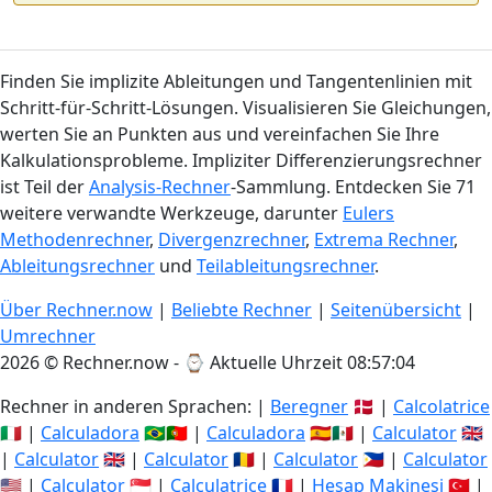
Finden Sie implizite Ableitungen und Tangentenlinien mit
Schritt-für-Schritt-Lösungen. Visualisieren Sie Gleichungen,
werten Sie an Punkten aus und vereinfachen Sie Ihre
Kalkulationsprobleme. Impliziter Differenzierungsrechner
ist Teil der
Analysis-Rechner
-Sammlung. Entdecken Sie 71
weitere verwandte Werkzeuge, darunter
Eulers
Methodenrechner
,
Divergenzrechner
,
Extrema Rechner
,
Ableitungsrechner
und
Teilableitungsrechner
.
Über Rechner.now
|
Beliebte Rechner
|
Seitenübersicht
|
Umrechner
2026 © Rechner.now - ⌚
Aktuelle Uhrzeit 08:57:05
Rechner in anderen Sprachen: |
Beregner
🇩🇰 |
Calcolatrice
🇮🇹 |
Calculadora
🇧🇷🇵🇹 |
Calculadora
🇪🇸🇲🇽 |
Calculator
🇬🇧
|
Calculator
🇬🇧 |
Calculator
🇷🇴 |
Calculator
🇵🇭 |
Calculator
🇺🇸 |
Calculator
🇸🇬 |
Calculatrice
🇫🇷 |
Hesap Makinesi
🇹🇷 |