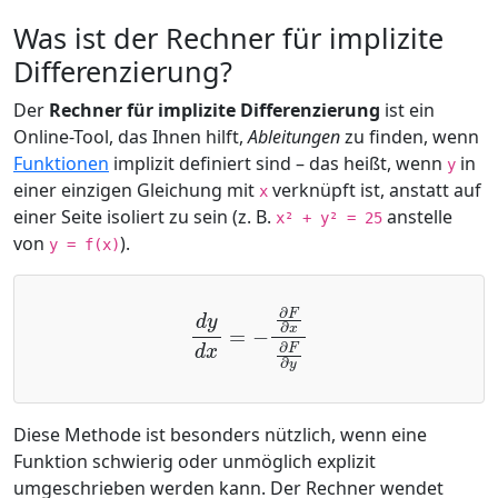
Was ist der Rechner für implizite
Differenzierung?
Der
Rechner für implizite Differenzierung
ist ein
Online-Tool, das Ihnen hilft,
Ableitungen
zu finden, wenn
Funktionen
implizit definiert sind – das heißt, wenn
in
y
einer einzigen Gleichung mit
verknüpft ist, anstatt auf
x
einer Seite isoliert zu sein (z. B.
anstelle
x² + y² = 25
von
).
y = f(x)
d
y
d
x
=
−
∂
F
∂
x
∂
F
∂
y
Diese Methode ist besonders nützlich, wenn eine
Funktion schwierig oder unmöglich explizit
umgeschrieben werden kann. Der Rechner wendet