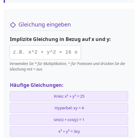
Gleichung eingeben
Implizite Gleichung in Bezug auf x und y:
Verwenden Sie * für Multiplikation, ^ für Potenzen und drücken Sie die
Gleichung mit = aus
Häufige Gleichungen:
Kreis: x² + y² = 25
Hyperbel: xy = 4
sin(x) + cos(y) = 1
x³ + y³ = 3xy