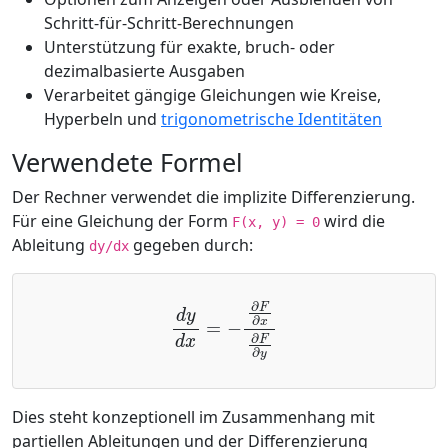
Schritt-für-Schritt-Berechnungen
Unterstützung für exakte, bruch- oder
dezimalbasierte Ausgaben
Verarbeitet gängige Gleichungen wie Kreise,
Hyperbeln und
trigonometrische Identitäten
Verwendete Formel
Der Rechner verwendet die implizite Differenzierung.
Für eine Gleichung der Form
wird die
F(x, y) = 0
Ableitung
gegeben durch:
dy/dx
d
y
d
x
=
−
∂
F
∂
x
∂
F
∂
y
Dies steht konzeptionell im Zusammenhang mit
partiellen Ableitungen und der Differenzierung