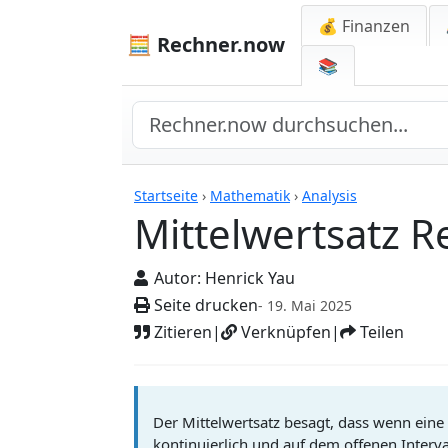
💰 Finanzen
🧮 Rechner.now
📚
Rechner
Startseite
›
Mathematik
›
Analysis
Mittelwertsatz 
Autor:
Henrick Yau
Seite drucken
- 19. Mai 2025
Zitieren
|
Verknüpfen
|
Teilen
Der Mittelwertsatz besagt, dass wenn eine 
kontinuierlich und auf dem offenen Intervall