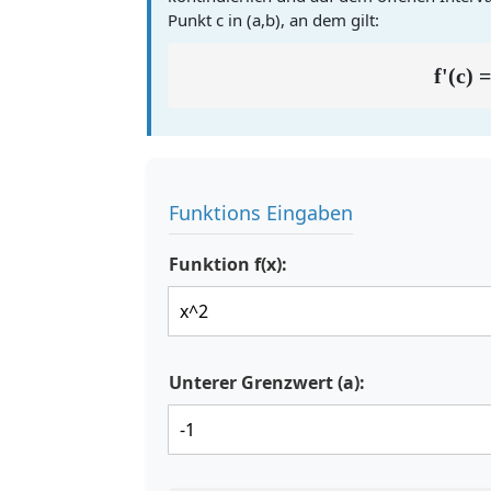
Punkt c in (a,b), an dem gilt:
f'(c) =
Funktions Eingaben
Funktion f(x):
Unterer Grenzwert (a):