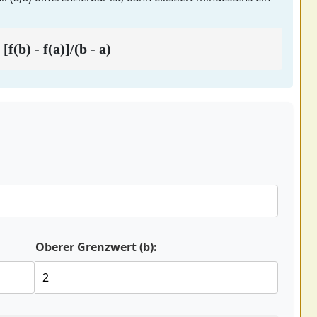
 [f(b) - f(a)]/(b - a)
Oberer Grenzwert (b):