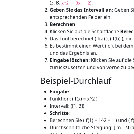
(z. B.
).
x^2 + 3x + 2
Geben Sie das Intervall an
: Geben Si
entsprechenden Felder ein.
Berechnen
:
Klicken Sie auf die Schaltfläche
Bere
Das Tool berechnet ( f(a) ), ( f(b) ), d
Es bestimmt einen Wert ( c ), bei dem ( f
und das Ergebnis an.
Eingabe löschen
: Klicken Sie auf die
zurückzusetzen und von vorne zu be
Beispiel-Durchlauf
Eingabe
:
Funktion: ( f(x) = x^2 )
Intervall: ([1, 3])
Schritte
:
Berechnen Sie ( f(1) = 1^2 = 1 ) und ( f(
Durchschnittliche Steigung: [ m = \frac{f