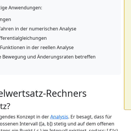
htige Anwendungen:
ungen
ahren in der numerischen Analyse
fferentialgleichungen
Funktionen in der reellen Analyse
ie Bewegung und Änderungsraten betreffen
elwertsatz-Rechners
tz?
egendes Konzept in der
Analysis
. Er besagt, dass für
lossenen Intervall ([a, b]) stetig und auf dem offenen
tens ein Punkt ( c ) im Intervall existiert, sodass: [ f'(c)