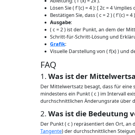
Ableitung: ( f'(x) = 2x ).
Lösen Sie ( f'(c) = 4 ): [ 2c = 4 \implies c
Bestätigen Sie, dass ( c = 2 ) ( f'(c) = 4 )
Ausgabe
:
( c = 2 ) ist der Punkt, an dem der Mitt
Schritt-für-Schritt-Lösung und Erklär
Grafik
:
Visuelle Darstellung von ( f(x) ) und d
FAQ
1.
Was ist der Mittelwertsa
Der Mittelwertsatz besagt, dass für eine s
mindestens ein Punkt ( c ) im Intervall exis
durchschnittlichen Änderungsrate über da
2.
Was ist die Bedeutung vo
Der Punkt ( c ) repräsentiert den Ort, 
Tangente
) der durchschnittlichen Steigun