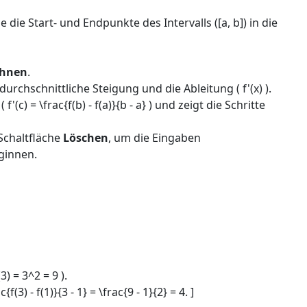
e die Start- und Endpunkte des Intervalls ([a, b]) in die
chnen
.
ie durchschnittliche Steigung und die Ableitung ( f'(x) ).
'(c) = \frac{f(b) - f(a)}{b - a} ) und zeigt die Schritte
 Schaltfläche
Löschen
, um die Eingaben
ginnen.
3) = 3^2 = 9 ).
(3) - f(1)}{3 - 1} = \frac{9 - 1}{2} = 4. ]