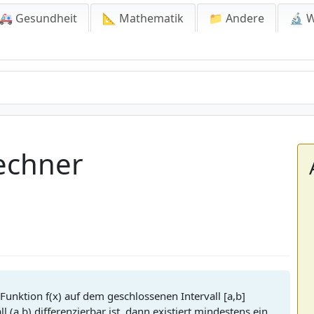
🚑 Gesundheit
📐 Mathematik
📁 Andere
🔬 W
Rechner
Funktion f(x) auf dem geschlossenen Intervall [a,b]
 (a,b) differenzierbar ist, dann existiert mindestens ein