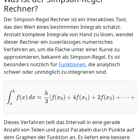
Rechner?
Der Simpson-Regel Rechner ist ein interaktives Tool,
das den Wert eines bestimmten Integrals schätzt.
Anstatt komplexe Integrale von Hand zu lösen, wendet
dieser Rechner ein zuverlässiges numerisches
Verfahren an, um die Fläche unter einer Kurve zu
approximieren, bekannt als Simpson-Regel. Es ist
besonders nützlich für
Funktionen
, die analytisch
schwer oder unmöglich zu integrieren sind.
∫
a
b
f
(
x
+
)
2
d
f
x
(
x
≈
n
h
−
3
2
[
f
)
(
+
x
4
0
f
)
(
+
x
4
n
f
−
(
x
1
1
)
+
)
+
f
(
2
x
f
n
(
x
)
]
2
)
+
⋯
Dieses Verfahren teilt das Intervall in eine gerade
Anzahl von Teilen und passt Parabeln durch Punkte auf
dem Graphen der Funktion an. Es liefert eine bessere