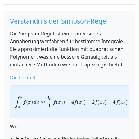
Verständnis der Simpson-Regel
Die Simpson-Regel ist ein numerisches
Annäherungsverfahren für bestimmte Integrale.
Sie approximiert die Funktion mit quadratischen
Polynomen, was eine bessere Genauigkeit als
einfachere Methoden wie die Trapezregel bietet.
Die Formel
∫
a
b
f
(
x
)
d
x
+
≈
2
h
f
3
(
[
x
f
n
(
x
−
0
2
)
)
+
+
4
4
f
f
(
(
x
x
1
n
)
−
+
1
2
)
f
+
(
x
f
(
2
x
)
n
+
)
4
]
f
(
x
3
)
+
…
Wo: