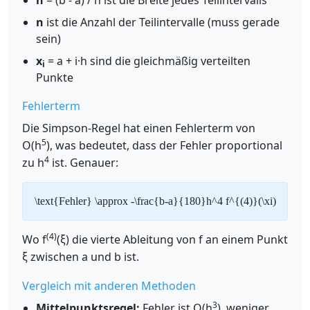
h
= (b - a) / n ist die Breite jedes Teilintervalls
n
ist die Anzahl der Teilintervalle (muss gerade
sein)
x
= a + i·h sind die gleichmäßig verteilten
i
Punkte
Fehlerterm
Die Simpson-Regel hat einen Fehlerterm von
5
O(h
), was bedeutet, dass der Fehler proportional
4
zu h
ist. Genauer:
\text{Fehler} \approx -\frac{b-a}{180}h^4 f^{(4)}(\xi)
(4)
Wo f
(ξ) die vierte Ableitung von f an einem Punkt
ξ zwischen a und b ist.
Vergleich mit anderen Methoden
3
Mittelpunktsregel:
Fehler ist O(h
), weniger