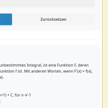
Zurücksetzen
 unbestimmtes Integral, ist eine Funktion F, deren
nktion f ist. Mit anderen Worten, wenn F'(x) = f(x),
x).
+1) + C, für n ≠ -1
C