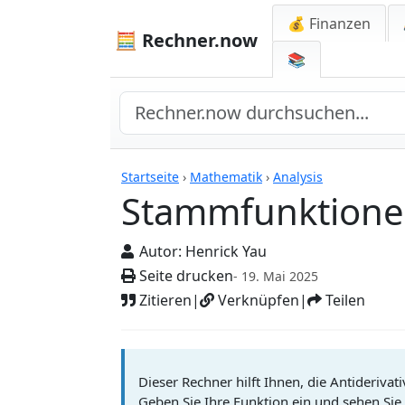
💰 Finanzen
🧮 Rechner.now
📚
Rechner
Startseite
›
Mathematik
›
Analysis
Stammfunktione
Autor:
Henrick Yau
Seite drucken
- 19. Mai 2025
Zitieren
|
Verknüpfen
|
Teilen
Dieser Rechner hilft Ihnen, die Antiderivat
Geben Sie Ihre Funktion ein und sehen Sie 