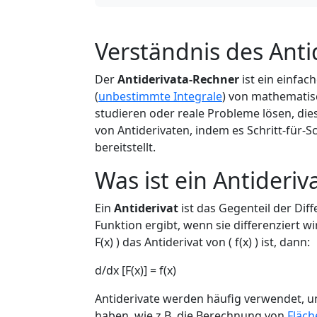
Verständnis des Anti
Der
Antiderivata-Rechner
ist ein einfac
(
unbestimmte Integrale
) von mathemati
studieren oder reale Probleme lösen, di
von Antiderivaten, indem es Schritt-für-
bereitstellt.
Was ist ein Antideriv
Ein
Antiderivat
ist das Gegenteil der Dif
Funktion ergibt, wenn sie differenziert w
F(x) ) das Antiderivat von ( f(x) ) ist, dann:
d/dx [F(x)] = f(x)
Antiderivate werden häufig verwendet, u
haben, wie z.B. die Berechnung von
Fläch