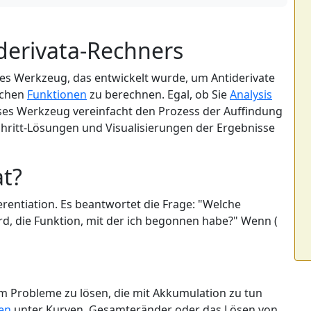
derivata-Rechners
hes Werkzeug, das entwickelt wurde, um Antiderivate
schen
Funktionen
zu berechnen. Egal, ob Sie
Analysis
eses Werkzeug vereinfacht den Prozess der Auffindung
Schritt-Lösungen und Visualisierungen der Ergebnisse
at?
ferentiation. Es beantwortet die Frage: "Welche
ird, die Funktion, mit der ich begonnen habe?" Wenn (
m Probleme zu lösen, die mit Akkumulation zu tun
en
unter Kurven, Gesamteränder oder das Lösen von