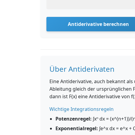
Antiderivative berechnen
Über Antiderivaten
Eine Antiderivative, auch bekannt als
Ableitung gleich der ursprünglichen Fu
dann ist F(x) eine Antiderivative von f(
Wichtige Integrationsregeln
Potenzenregel:
∫xⁿ dx = (x^(n+1))/(n
Exponentialregel:
∫e^x dx = e^x + 