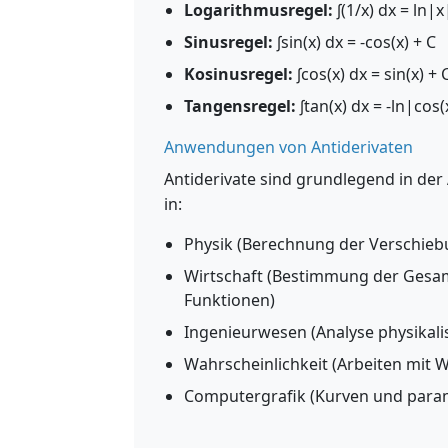
Logarithmusregel:
∫(1/x) dx = ln|x
Sinusregel:
∫sin(x) dx = -cos(x) + C
Kosinusregel:
∫cos(x) dx = sin(x) + 
Tangensregel:
∫tan(x) dx = -ln|cos(
Anwendungen von Antiderivaten
Antiderivate sind grundlegend in d
in:
Physik (Berechnung der Verschiebu
Wirtschaft (Bestimmung der Gesa
Funktionen)
Ingenieurwesen (Analyse physikali
Wahrscheinlichkeit (Arbeiten mit 
Computergrafik (Kurven und para