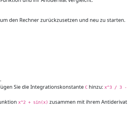
Funktion und ihr Antiderivat vergleicht.
, um den Rechner zurückzusetzen und neu zu starten.
.
fügen Sie die Integrationskonstante
hinzu:
C
x^3 / 3 -
funktion
zusammen mit ihrem Antiderivat
x^2 + sin(x)