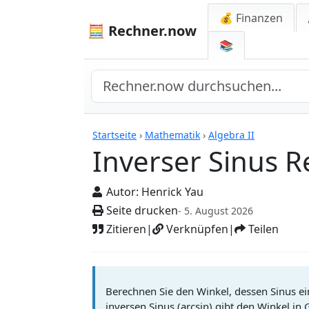
💰 Finanzen
🧮 Rechner.now
📚
Rechner
Startseite
›
Mathematik
›
Algebra II
Inverser Sinus 
Autor:
Henrick Yau
Seite drucken
- 5. August 2026
Zitieren
|
Verknüpfen
|
Teilen
Berechnen Sie den Winkel, dessen Sinus e
inversen Sinus (arcsin) gibt den Winkel in