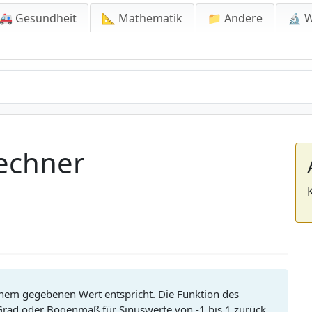
🚑 Gesundheit
📐 Mathematik
📁 Andere
🔬 W
Rechner
inem gegebenen Wert entspricht. Die Funktion des
 Grad oder Bogenmaß für Sinuswerte von -1 bis 1 zurück.