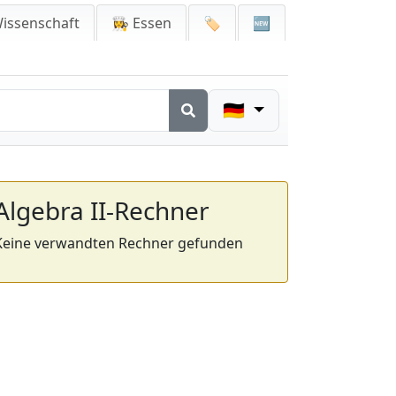
issenschaft
👩‍🍳 Essen
🏷️
🆕
🇩🇪
Algebra II-Rechner
Keine verwandten Rechner gefunden