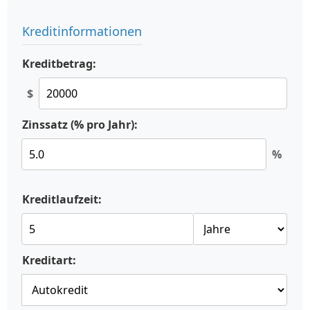
Kreditinformationen
Kreditbetrag:
$
Zinssatz (% pro Jahr):
%
Kreditlaufzeit:
Kreditart: