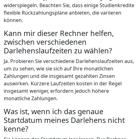
widerspiegeln. Beachten Sie, dass einige Studienkredite
flexible Rückzahlungspläne anbieten, die variieren
können.
Kann mir dieser Rechner helfen,
zwischen verschiedenen
Darlehenslaufzeiten zu wählen?
Ja. Probieren Sie verschiedene Darlehenslaufzeiten aus,
um zu sehen, wie sie sich auf Ihre monatlichen
Zahlungen und die insgesamt gezahlten Zinsen
auswirken. Kürzere Laufzeiten kosten in der Regel
insgesamt weniger, erfordern jedoch höhere
monatliche Zahlungen.
Was ist, wenn ich das genaue
Startdatum meines Darlehens nicht
kenne?