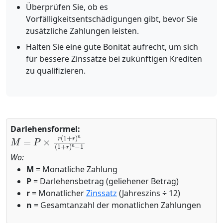
Überprüfen Sie, ob es
Vorfälligkeitsentschädigungen gibt, bevor Sie
zusätzliche Zahlungen leisten.
Halten Sie eine gute Bonität aufrecht, um sich
für bessere Zinssätze bei zukünftigen Krediten
zu qualifizieren.
Darlehensformel:
M
=
P
×
r
(
1
+
r
)
n
(
1
+
r
)
n
−
1
Wo:
M
= Monatliche Zahlung
P
= Darlehensbetrag (geliehener Betrag)
r
= Monatlicher
Zinssatz
(Jahreszins ÷ 12)
n
= Gesamtanzahl der monatlichen Zahlungen