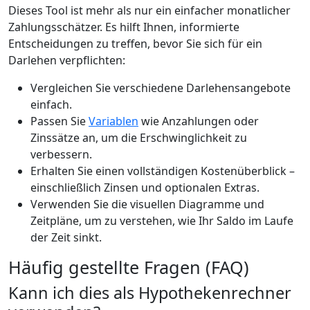
Dieses Tool ist mehr als nur ein einfacher monatlicher
Zahlungsschätzer. Es hilft Ihnen, informierte
Entscheidungen zu treffen, bevor Sie sich für ein
Darlehen verpflichten:
Vergleichen Sie verschiedene Darlehensangebote
einfach.
Passen Sie
Variablen
wie Anzahlungen oder
Zinssätze an, um die Erschwinglichkeit zu
verbessern.
Erhalten Sie einen vollständigen Kostenüberblick –
einschließlich Zinsen und optionalen Extras.
Verwenden Sie die visuellen Diagramme und
Zeitpläne, um zu verstehen, wie Ihr Saldo im Laufe
der Zeit sinkt.
Häufig gestellte Fragen (FAQ)
Kann ich dies als Hypothekenrechner