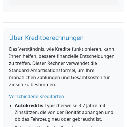
Über Kreditberechnungen
Das Verständnis, wie Kredite funktionieren, kann
Ihnen helfen, bessere finanzielle Entscheidungen
zu treffen. Dieser Rechner verwendet die
Standard-Amortisationsformel, um Ihre
monatlichen Zahlungen und Gesamtkosten für
Zinsen zu bestimmen.
Verschiedene Kreditarten
Autokredite:
Typischerweise 3-7 Jahre mit
Zinssätzen, die von der Bonität abhängen und
ob das Fahrzeug neu oder gebraucht ist.