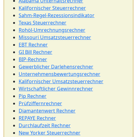
Alabama Unterhaltsrechner
Kalifornischer Steuerrechner
Sahm-Regel-Rezessionsindikator
Texas Steuerrechner
Rohöl-Umrechnungsrechner
Missouri Umsatzsteuerrechner
EBT Rechner
GI Bill Rechner
BIP-Rechner
Gewerblicher Darlehensrechner
Unternehmensbewertungsrechner
Kalifornischer Umsatzsteuerrechner
Wirtschaftlicher Gewinnrechner
Pip Rechner
Prüfziffernrechner
Diamantenwert Rechner
REPAYE Rechner
Durchlaufzeit Rechner
New Yorker Steuerrechner