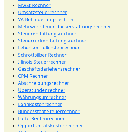
MwSt-Rechner
Umsatzsteuerrechner
VA-Behinderungsrechner
Mehrwertsteuer-Rückerstattungsrechner
Steuererstattungsrechner
Steuerrückerstattungsrechner
Lebensmittelkostenrechner
Schrottsilber Rechner
Illinois Steuerrechner
Geschäftsdarlehensrechner
CPM Rechner
Abschreibungsrechner
Überstundenrechner
Währungsumrechner
Lohnkostenrechner
Bundesstaat Steuerrechner
Lotto-Rentenrechner
Opportunitätskostenrechner