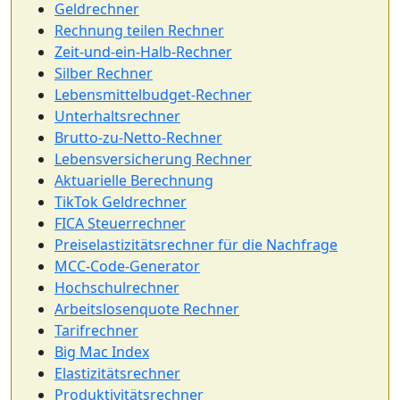
Geldrechner
Rechnung teilen Rechner
Zeit-und-ein-Halb-Rechner
Silber Rechner
Lebensmittelbudget-Rechner
Unterhaltsrechner
Brutto-zu-Netto-Rechner
Lebensversicherung Rechner
Aktuarielle Berechnung
TikTok Geldrechner
FICA Steuerrechner
Preiselastizitätsrechner für die Nachfrage
MCC-Code-Generator
Hochschulrechner
Arbeitslosenquote Rechner
Tarifrechner
Big Mac Index
Elastizitätsrechner
Produktivitätsrechner