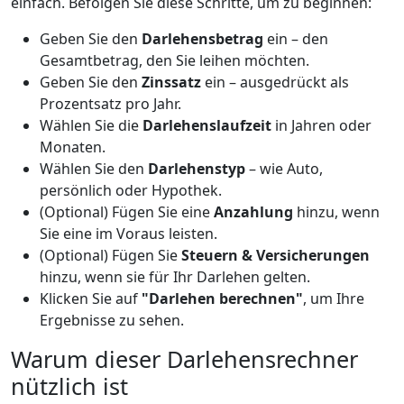
einfach. Befolgen Sie diese Schritte, um zu beginnen:
Geben Sie den
Darlehensbetrag
ein – den
Gesamtbetrag, den Sie leihen möchten.
Geben Sie den
Zinssatz
ein – ausgedrückt als
Prozentsatz pro Jahr.
Wählen Sie die
Darlehenslaufzeit
in Jahren oder
Monaten.
Wählen Sie den
Darlehenstyp
– wie Auto,
persönlich oder Hypothek.
(Optional) Fügen Sie eine
Anzahlung
hinzu, wenn
Sie eine im Voraus leisten.
(Optional) Fügen Sie
Steuern & Versicherungen
hinzu, wenn sie für Ihr Darlehen gelten.
Klicken Sie auf
"Darlehen berechnen"
, um Ihre
Ergebnisse zu sehen.
Warum dieser Darlehensrechner
nützlich ist