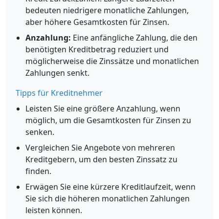
bedeuten niedrigere monatliche Zahlungen,
aber höhere Gesamtkosten für Zinsen.
Anzahlung:
Eine anfängliche Zahlung, die den
benötigten Kreditbetrag reduziert und
möglicherweise die Zinssätze und monatlichen
Zahlungen senkt.
Tipps für Kreditnehmer
Leisten Sie eine größere Anzahlung, wenn
möglich, um die Gesamtkosten für Zinsen zu
senken.
Vergleichen Sie Angebote von mehreren
Kreditgebern, um den besten Zinssatz zu
finden.
Erwägen Sie eine kürzere Kreditlaufzeit, wenn
Sie sich die höheren monatlichen Zahlungen
leisten können.