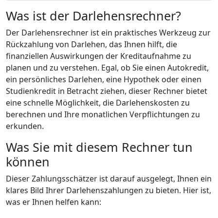
Was ist der Darlehensrechner?
Der Darlehensrechner ist ein praktisches Werkzeug zur
Rückzahlung von Darlehen, das Ihnen hilft, die
finanziellen Auswirkungen der Kreditaufnahme zu
planen und zu verstehen. Egal, ob Sie einen Autokredit,
ein persönliches Darlehen, eine Hypothek oder einen
Studienkredit in Betracht ziehen, dieser Rechner bietet
eine schnelle Möglichkeit, die Darlehenskosten zu
berechnen und Ihre monatlichen Verpflichtungen zu
erkunden.
Was Sie mit diesem Rechner tun
können
Dieser Zahlungsschätzer ist darauf ausgelegt, Ihnen ein
klares Bild Ihrer Darlehenszahlungen zu bieten. Hier ist,
was er Ihnen helfen kann: