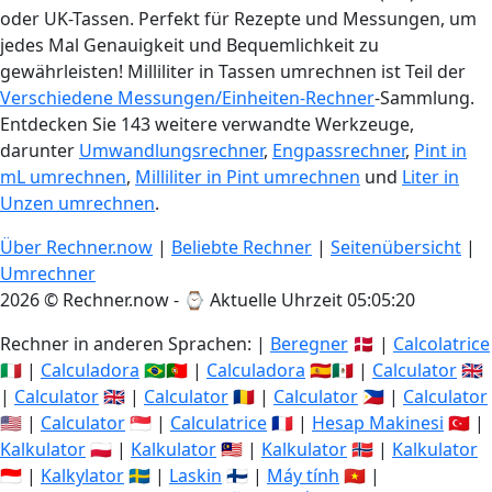
oder UK-Tassen. Perfekt für Rezepte und Messungen, um
jedes Mal Genauigkeit und Bequemlichkeit zu
gewährleisten! Milliliter in Tassen umrechnen ist Teil der
Verschiedene Messungen/Einheiten-Rechner
-Sammlung.
Entdecken Sie 143 weitere verwandte Werkzeuge,
darunter
Umwandlungsrechner
,
Engpassrechner
,
Pint in
mL umrechnen
,
Milliliter in Pint umrechnen
und
Liter in
Unzen umrechnen
.
Über Rechner.now
|
Beliebte Rechner
|
Seitenübersicht
|
Umrechner
2026 © Rechner.now - ⌚
Aktuelle Uhrzeit 05:05:20
Rechner in anderen Sprachen: |
Beregner
🇩🇰 |
Calcolatrice
🇮🇹 |
Calculadora
🇧🇷🇵🇹 |
Calculadora
🇪🇸🇲🇽 |
Calculator
🇬🇧
|
Calculator
🇬🇧 |
Calculator
🇷🇴 |
Calculator
🇵🇭 |
Calculator
🇺🇸 |
Calculator
🇸🇬 |
Calculatrice
🇫🇷 |
Hesap Makinesi
🇹🇷 |
Kalkulator
🇵🇱 |
Kalkulator
🇲🇾 |
Kalkulator
🇳🇴 |
Kalkulator
🇮🇩 |
Kalkylator
🇸🇪 |
Laskin
🇫🇮 |
Máy tính
🇻🇳 |