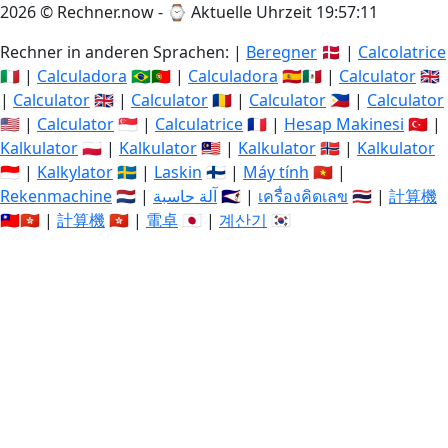
2026 © Rechner.now - ⌚
Aktuelle Uhrzeit 19:57:12
Rechner in anderen Sprachen: |
Beregner
🇩🇰 |
Calcolatrice
🇮🇹 |
Calculadora
🇧🇷🇵🇹 |
Calculadora
🇪🇸🇲🇽 |
Calculator
🇬🇧
|
Calculator
🇬🇧 |
Calculator
🇷🇴 |
Calculator
🇵🇭 |
Calculator
🇺🇸 |
Calculator
🇸🇬 |
Calculatrice
🇫🇷 |
Hesap Makinesi
🇹🇷 |
Kalkulator
🇵🇱 |
Kalkulator
🇲🇾 |
Kalkulator
🇳🇴 |
Kalkulator
🇮🇩 |
Kalkylator
🇸🇪 |
Laskin
🇫🇮 |
Máy tính
🇻🇳 |
Rekenmachine
🇳🇱 |
آلة حاسبة
🇸🇦 |
เครื่องคิดเลข
🇹🇭 |
計算機
🇹🇼🇭🇰 |
計算機
🇭🇰 |
電卓
🇯🇵 |
계산기
🇰🇷