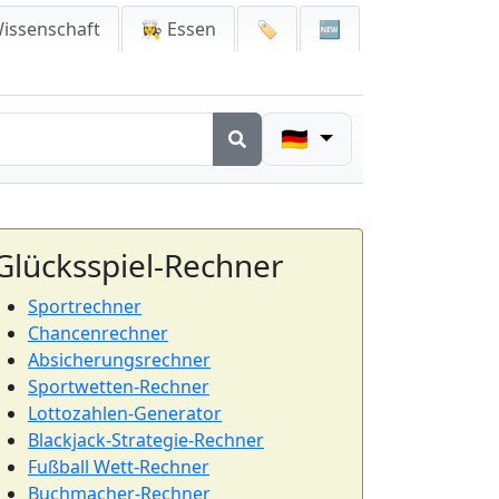
issenschaft
👩‍🍳 Essen
🏷️
🆕
🇩🇪
Glücksspiel-Rechner
Sportrechner
Chancenrechner
Absicherungsrechner
Sportwetten-Rechner
Lottozahlen-Generator
Blackjack-Strategie-Rechner
Fußball Wett-Rechner
Buchmacher-Rechner