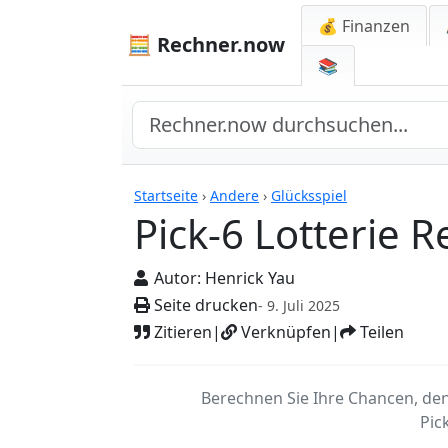
💰 Finanzen
🧮 Rechner.now
📚
Rechner
Startseite
›
Andere
›
Glücksspiel
Pick-6 Lotterie 
Autor:
Henrick Yau
Seite drucken
- 9. Juli 2025
Zitieren
|
Verknüpfen
|
Teilen
Berechnen Sie Ihre Chancen, den
Pic