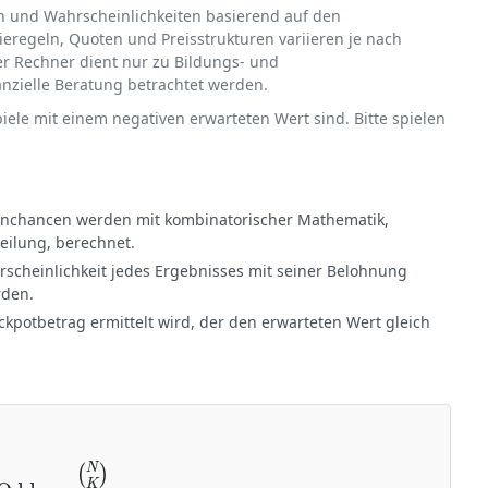
n und Wahrscheinlichkeiten basierend auf den
rieregeln, Quoten und Preisstrukturen variieren je nach
er Rechner dient nur zu Bildungs- und
anzielle Beratung betrachtet werden.
iele mit einem negativen erwarteten Wert sind. Bitte spielen
nnchancen werden mit kombinatorischer Mathematik,
eilung, berechnet.
rscheinlichkeit jedes Ergebnisses mit seiner Belohnung
rden.
kpotbetrag ermittelt wird, der den erwarteten Wert gleich
Odds
=
(
N
K
)
1