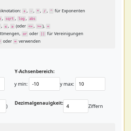
iknotation:
,
,
,
,
für Exponenten
+
-
*
/
^
,
,
,
n
sqrt
log
abs
,
,
(oder
,
),
≤
≥
<=
>=
=
ittmengen,
oder
für Vereinigungen
or
||
oder
verwenden
y
∞
Y-Achsenbereich:
y min:
y max:
Dezimalgenauigkeit:
)
Ziffern