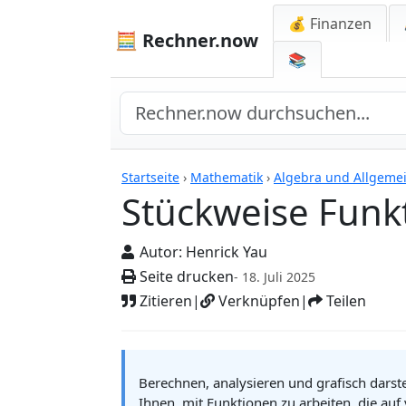
💰 Finanzen
🧮 Rechner.now
📚
Rechner
Startseite
›
Mathematik
›
Algebra und Allgeme
Stückweise Funk
Autor:
Henrick Yau
Seite drucken
- 18. Juli 2025
Zitieren
|
Verknüpfen
|
Teilen
Berechnen, analysieren und grafisch darste
Ihnen, mit Funktionen zu arbeiten, die auf 