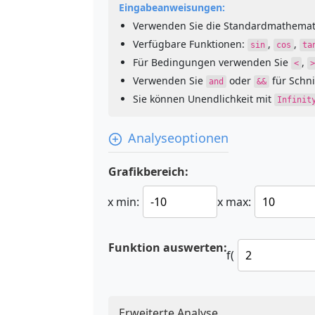
Eingabeanweisungen:
Verwenden Sie die Standardmathemat
Verfügbare Funktionen:
,
,
sin
cos
ta
Für Bedingungen verwenden Sie
,
<
>
Verwenden Sie
oder
für Schn
and
&&
Sie können Unendlichkeit mit
Infinit
Analyseoptionen
Grafikbereich:
x min:
x max:
Funktion auswerten:
f(
Erweiterte Analyse