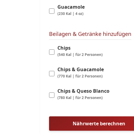
Guacamole
(230 Kal | 4 oz)
Beilagen & Getränke hinzufügen
Chips
(540 Kal | für 2 Personen)
Chips & Guacamole
(770 Kal | für 2 Personen)
Chips & Queso Blanco
(780 Kal | für 2 Personen)
Nährwerte berechnen