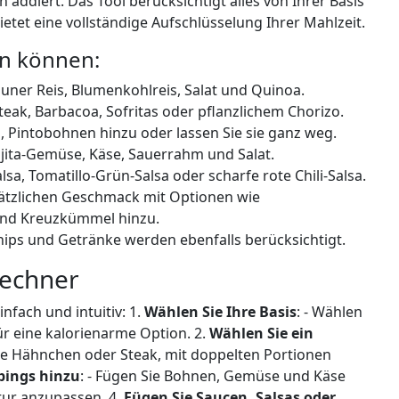
addiert. Das Tool berücksichtigt alles von Ihrer Basis
etet eine vollständige Aufschlüsselung Ihrer Mahlzeit.
en können:
auner Reis, Blumenkohlreis, Salat und Quinoa.
teak, Barbacoa, Sofritas oder pflanzlichem Chorizo.
, Pintobohnen hinzu oder lassen Sie sie ganz weg.
ajita-Gemüse, Käse, Sauerrahm und Salat.
sa, Tomatillo-Grün-Salsa oder scharfe rote Chili-Salsa.
sätzlichen Geschmack mit Optionen wie
und Kreuzkümmel hinzu.
hips und Getränke werden ebenfalls berücksichtigt.
Rechner
nfach und intuitiv: 1.
Wählen Sie Ihre Basis
: - Wählen
für eine kalorienarme Option. 2.
Wählen Sie ein
wie Hähnchen oder Steak, mit doppelten Portionen
pings hinzu
: - Fügen Sie Bohnen, Gemüse und Käse
tur anzupassen. 4.
Fügen Sie Saucen, Salsas oder