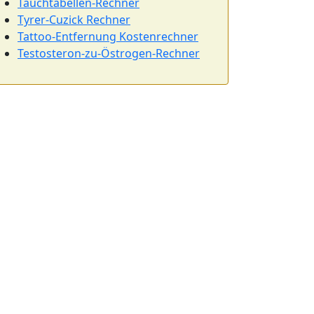
Tauchtabellen-Rechner
Tyrer-Cuzick Rechner
Tattoo-Entfernung Kostenrechner
Testosteron-zu-Östrogen-Rechner