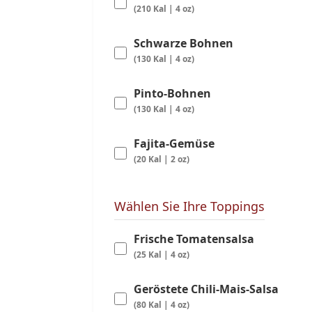
(210 Kal | 4 oz)
Schwarze Bohnen
(130 Kal | 4 oz)
Pinto-Bohnen
(130 Kal | 4 oz)
Fajita-Gemüse
(20 Kal | 2 oz)
Wählen Sie Ihre Toppings
Frische Tomatensalsa
(25 Kal | 4 oz)
Geröstete Chili-Mais-Salsa
(80 Kal | 4 oz)