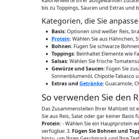
Kalorienwerte Ihrer ausgewählten Zutaten 
bis zu Toppings, Saucen und Extras und bi
Kategorien, die Sie anpass
Basis
: Optionen sind weißer Reis, br
Protein
: Wählen Sie aus Hähnchen, S
Bohnen
: Fügen Sie schwarze Bohnen
Toppings
: Beinhaltet Elemente wie F
Salsas
: Wählen Sie frische Tomatensal
Gewürze und Saucen
: Fügen Sie zu
Sonnenblumenöl, Chipotle-Tabasco 
Extras und
Getränke
: Guacamole, C
So verwenden Sie den 
Das Zusammenstellen Ihrer Mahlzeit ist ei
Sie aus Reis, Salat oder gar keiner Basis 
Protein
: - Wählen Sie ein Hauptprotein 
verfügbar. 3.
Fügen Sie Bohnen und Top
hinzu, um Ihren Geschmack und Ihre Tex