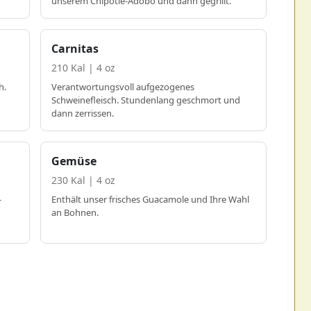
unserem Chipotle-Adobo und dann gegrillt.
Carnitas
210 Kal | 4 oz
h.
Verantwortungsvoll aufgezogenes
Schweinefleisch. Stundenlang geschmort und
dann zerrissen.
Gemüse
230 Kal | 4 oz
-
Enthält unser frisches Guacamole und Ihre Wahl
an Bohnen.