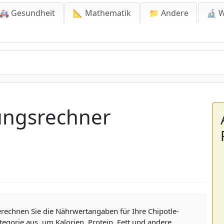
🚑 Gesundheit
📐 Mathematik
📁 Andere
🔬 W
ungsrechner
rechnen Sie die Nährwertangaben für Ihre Chipotle-
tegorie aus, um Kalorien, Protein, Fett und andere