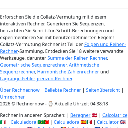
Erforschen Sie die Collatz-Vermutung mit diesem
interaktiven Rechner. Generieren Sie Sequenzen,
betrachten Sie Schritt-für-Schritt-Berechnungen und
experimentieren Sie mit benutzerdefinierten Regeln!
Collatz-Vermutung Rechner ist Teil der
Folgen und Reihen-
Rechner
-Sammlung. Entdecken Sie 18 weitere verwandte
Werkzeuge, darunter
Summe der Reihen Rechner
,
Geometrische Sequenzrechner
,
Arithmetische
Sequenzrechner
,
Harmonische Zahlenrechner
und
Lagrange-Fehlergrenzen-Rechner
.
Über Rechner.now
|
Beliebte Rechner
|
Seitenübersicht
|
Umrechner
2026 © Rechner.now - ⌚
Aktuelle Uhrzeit 04:38:18
Rechner in anderen Sprachen: |
Beregner
🇩🇰 |
Calcolatrice
🇮🇹 |
Calculadora
🇧🇷🇵🇹 |
Calculadora
🇪🇸🇲🇽 |
Calculator
🇬🇧