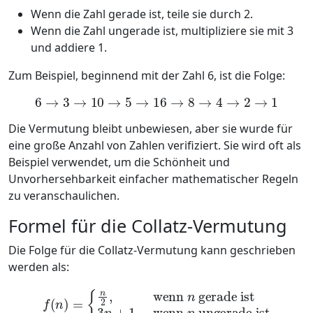
Wenn die Zahl gerade ist, teile sie durch 2.
Wenn die Zahl ungerade ist, multipliziere sie mit 3
und addiere 1.
Zum Beispiel, beginnend mit der Zahl 6, ist die Folge:
6
→
3
→
10
→
5
→
16
→
8
→
4
→
2
→
1
Die Vermutung bleibt unbewiesen, aber sie wurde für
eine große Anzahl von Zahlen verifiziert. Sie wird oft als
Beispiel verwendet, um die Schönheit und
Unvorhersehbarkeit einfacher mathematischer Regeln
zu veranschaulichen.
Formel für die Collatz-Vermutung
Die Folge für die Collatz-Vermutung kann geschrieben
werden als:
gerade ist
3
f
(
n
n
+
)
=
1
{
,
n
wenn
2
,
wenn
n
ungerade ist
n