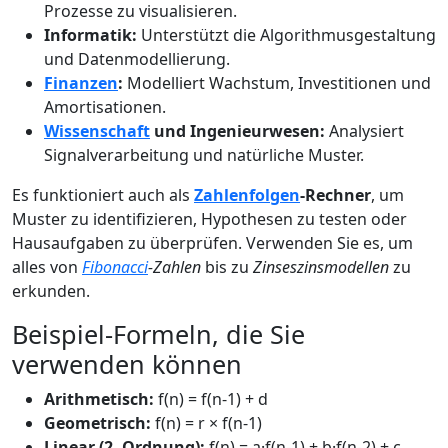
Prozesse zu visualisieren.
Informatik:
Unterstützt die Algorithmusgestaltung
und Datenmodellierung.
Finanzen
:
Modelliert Wachstum, Investitionen und
Amortisationen.
Wissenschaft
und Ingenieurwesen:
Analysiert
Signalverarbeitung und natürliche Muster.
Es funktioniert auch als
Zahlenfolgen
-Rechner
, um
Muster zu identifizieren, Hypothesen zu testen oder
Hausaufgaben zu überprüfen. Verwenden Sie es, um
alles von
Fibonacci
-Zahlen
bis zu
Zinseszinsmodellen
zu
erkunden.
Beispiel-Formeln, die Sie
verwenden können
Arithmetisch:
f(n) = f(n-1) + d
Geometrisch:
f(n) = r × f(n-1)
Linear (2. Ordnung):
f(n) = a·f(n-1) + b·f(n-2) + c