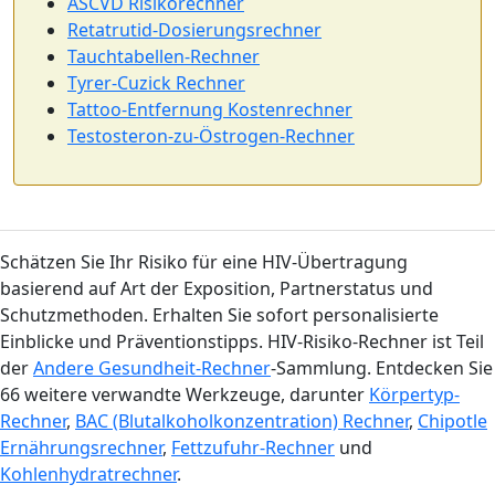
ASCVD Risikorechner
Retatrutid-Dosierungsrechner
Tauchtabellen-Rechner
Tyrer-Cuzick Rechner
Tattoo-Entfernung Kostenrechner
Testosteron-zu-Östrogen-Rechner
Schätzen Sie Ihr Risiko für eine HIV-Übertragung
basierend auf Art der Exposition, Partnerstatus und
Schutzmethoden. Erhalten Sie sofort personalisierte
Einblicke und Präventionstipps. HIV-Risiko-Rechner ist Teil
der
Andere Gesundheit-Rechner
-Sammlung. Entdecken Sie
66 weitere verwandte Werkzeuge, darunter
Körpertyp-
Rechner
,
BAC (Blutalkoholkonzentration) Rechner
,
Chipotle
Ernährungsrechner
,
Fettzufuhr-Rechner
und
Kohlenhydratrechner
.