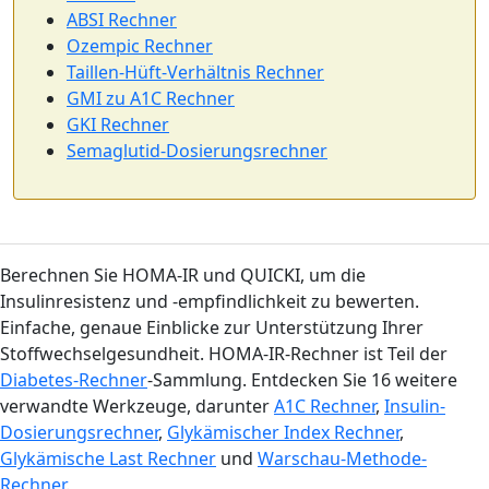
ABSI Rechner
Ozempic Rechner
Taillen-Hüft-Verhältnis Rechner
GMI zu A1C Rechner
GKI Rechner
Semaglutid-Dosierungsrechner
Berechnen Sie HOMA-IR und QUICKI, um die
Insulinresistenz und -empfindlichkeit zu bewerten.
Einfache, genaue Einblicke zur Unterstützung Ihrer
Stoffwechselgesundheit. HOMA-IR-Rechner ist Teil der
Diabetes-Rechner
-Sammlung. Entdecken Sie 16 weitere
verwandte Werkzeuge, darunter
A1C Rechner
,
Insulin-
Dosierungsrechner
,
Glykämischer Index Rechner
,
Glykämische Last Rechner
und
Warschau-Methode-
Rechner
.