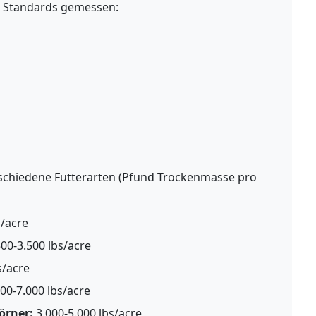
s Standards gemessen:
erschiedene Futterarten (Pfund Trockenmasse pro
s/acre
00-3.500 lbs/acre
s/acre
00-7.000 lbs/acre
örner:
3.000-5.000 lbs/acre