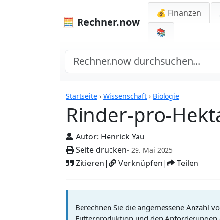
💰 Finanzen
🧮 Rechner.now
📚
Rechner
Startseite
›
Wissenschaft
›
Biologie
Rinder-pro-Hekt
Autor:
Henrick Yau
Seite drucken
- 29. Mai 2025
Zitieren
|
Verknüpfen
|
Teilen
Berechnen Sie die angemessene Anzahl von 
Futterproduktion und den Anforderungen d