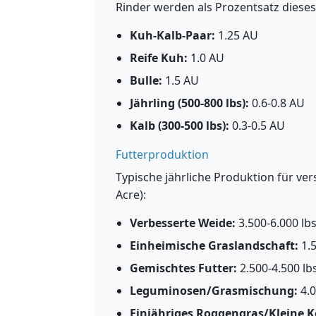
Rinder werden als Prozentsatz diese
Kuh-Kalb-Paar:
1.25 AU
Reife Kuh:
1.0 AU
Bulle:
1.5 AU
Jährling (500-800 lbs):
0.6-0.8 AU
Kalb (300-500 lbs):
0.3-0.5 AU
Futterproduktion
Typische jährliche Produktion für v
Acre):
Verbesserte Weide:
3.500-6.000 lb
Einheimische Graslandschaft:
1.5
Gemischtes Futter:
2.500-4.500 lb
Leguminosen/Grasmischung:
4.0
Einjähriges Roggengras/Kleine K