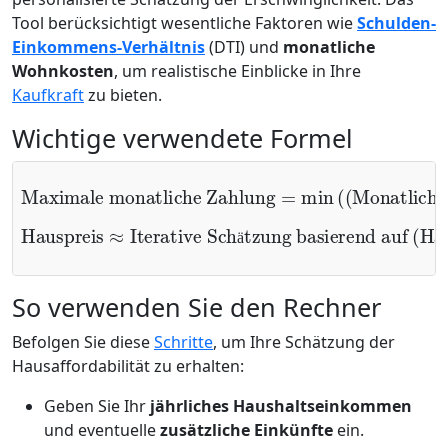
Tool berücksichtigt wesentliche Faktoren wie
Schulden-
Einkommens-Verhältnis
(DTI) und
monatliche
Wohnkosten
, um realistische Einblicke in Ihre
Kaufkraft
zu bieten.
Wichtige verwendete Formel
Maximale monatliche Zahlung
−
Monatliche Schulden
Monatliches Einkommen
=
min
(
(
Monatliches Einkommen
×
Wohnverhältnis
,
)
×
DTI
)
Hauptbetrag + Zinsen + Steuern + Versicherung + HOA-Gebühren
Hauspreis
Iterative Schätzung basierend auf
(
≈
Maximale Zahlung
)
≤
ä
So verwenden Sie den Rechner
Befolgen Sie diese
Schritte
, um Ihre Schätzung der
Hausaffordabilität zu erhalten:
Geben Sie Ihr
jährliches Haushaltseinkommen
und eventuelle
zusätzliche Einkünfte
ein.