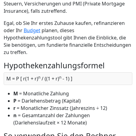
Steuern, Versicherungen und PMI (Private Mortgage
Insurance), falls zutreffend.
Egal, ob Sie Ihr erstes Zuhause kaufen, refinanzieren
oder Ihr
Budget
planen, dieses
Hypothekenzahlungstool gibt Ihnen die Einblicke, die
Sie benötigen, um fundierte finanzielle Entscheidungen
zu treffen.
Hypothekenzahlungsformel
n
n
M = P [ r(1 + r)
/ ((1 + r)
- 1) ]
M
= Monatliche Zahlung
P
= Darlehensbetrag (Kapital)
r
= Monatlicher Zinssatz (Jahreszins ÷ 12)
n
= Gesamtanzahl der Zahlungen
(Darlehenslaufzeit × 12 Monate)
So verwenden Sie den Rechner